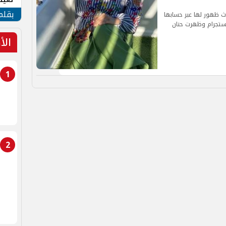
الأم
بقلم
ث ظهور لها عبر حسابها
نستجرام وظهرت حنان
الأ
1
2