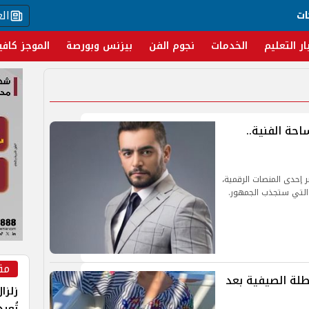
ال
ات
ار التعليم
الخدمات
نجوم الفن
بيزنس وبورصة
الموجز كافي
حة الفنية..
إحدى المنصات الرقمية،
ة التي ستجذب الجمهور.
مق
طلة الصيفية بعد
زلزا
تُعي