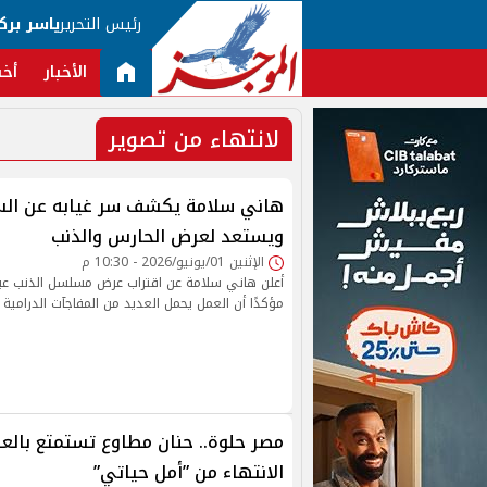
رئيس التحرير
ياسر برك
الأخبار
أخب
لانتهاء من تصوير
هاني سلامة يكشف سر غيابه عن السا
ويستعد لعرض الحارس والذنب
الإثنين 01/يونيو/2026 - 10:30 م
أعلن هاني سلامة عن اقتراب عرض مسلسل الذنب عبر 
مؤكدًا أن العمل يحمل العديد من المفاجآت الدرامي
مصر حلوة.. حنان مطاوع تستمتع بالع
الانتهاء من ”أمل حياتي”