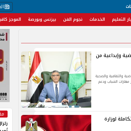
ال
ات
ار التعليم
الخدمات
نجوم الفن
بيزنس وبورصة
الموجز كافي
ضية وإبداعية من
ياضية والثقافية والصحية
ن 10 إلى 15 أغسطس 2025، لتعزيز مهارات الشباب ودعم
مق
املة لوزارة
زلزا
تُعي