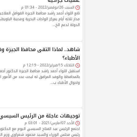
عمليات جراحية
السبت 26/نوفمبر/2022 - 01:34 م
تابع اللواء أحمد راشد محافظ الجيزة القوافل العلاج
مدار ثلاثه أيام بمركز الواحات البحرية ومدينة البا
الدولة لدعم الخ…
شاهد.. لماذا التقى محافظ الجيزة وفد
الأطباء؟
الثلاثاء 15/فبراير/2022 - 12:19 م
استقبل اللواء أحمد راشد محافظ الجيزة الدكتور أحم
بالمحافظة والوفد المرافق له لبحث عدد من الأمور ا
واحوال الأطباء ب…
توجيهات عاجلة من الرئيس السيسي 
الأحد 07/مارس/2021 - 03:01 م
اجتمع الرئيس عبد الفتاح السيسي اليوم مع الدك
رئيس مجلس الوزراء والسيد محمود شعراوي وزير التن