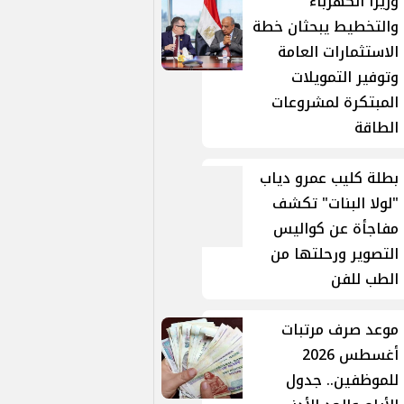
وزيرا الكهرباء
والتخطيط يبحثان خطة
الاستثمارات العامة
وتوفير التمويلات
المبتكرة لمشروعات
الطاقة
بطلة كليب عمرو دياب
"لولا البنات" تكشف
مفاجأة عن كواليس
التصوير ورحلتها من
الطب للفن
موعد صرف مرتبات
أغسطس 2026
للموظفين.. جدول