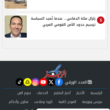
زلزال مكة الدفاعي... عندما تُعيد السياسة
5
ترسيم حدود الأمن القومي العربي
العدد الورقي
tiktok
snapchat
instagram
youtube
twitter
facebook
newspaper
الرئيسية
الأخبار
أخبار التعليم
الخدمات
نجوم الفن
بيزنس وبورصة
الموجز كافية
كورة وملاعب
فتاوى وأحكام