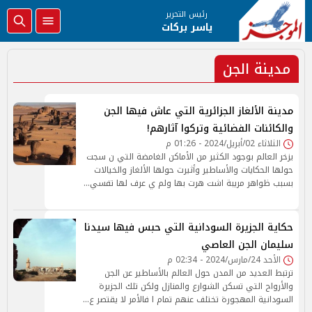
رئيس التحرير
ياسر بركات
مدينة الجن
مدينة الألغاز الجزائرية التي عاش فيها الجن
والكائنات الفضائية وتركوا آثارهم!
الثلاثاء 02/أبريل/2024 - 01:26 م
يزخر العالم بوجود الكثير من الأماكن الغامضة التي ن سجت
حولها الحكايات والأساطير وأثيرت حولها الألغاز والخيالات
بسبب ظواهر مريبة اشت هرت بها ولم ي عرف لها تفسي…
حكاية الجزيرة السودانية التي حبس فيها سيدنا
سليمان الجن العاصي
الأحد 24/مارس/2024 - 02:34 م
ترتبط العديد من المدن حول العالم بالأساطير عن الجن
والأرواح التي تسكن الشوارع والمنازل ولكن تلك الجزيرة
السودانية المهجورة تختلف عنهم تمام ا فالأمر لا يقتصر ع…