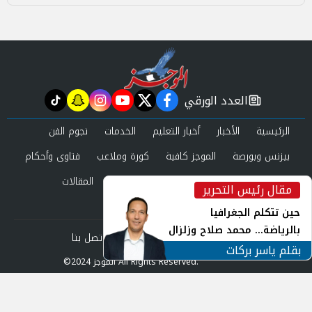
العدد الورقي
tiktok
snapchat
instagram
youtube
twitter
facebook
newspaper
الرئيسية
الأخبار
أخبار التعليم
الخدمات
نجوم الفن
بيزنس وبورصة
الموجز كافية
كورة وملاعب
فتاوى وأحكام
صحة وجمال
عرب وعالم
حوادث ومحاكم
المقالات
مقال رئيس التحرير
inst
العدد الورقي
حين تتكلم الجغرافيا
بالرياضة... محمد صلاح وزلزال
من نحن
سياسة الخصوصية
اتصل بنا
الهوية في الشارع التركي
بقلم ياسر بركات
©2024 الموجز All Rights Reserved.
Powered by