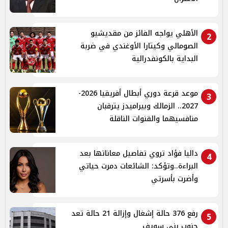
الأهلي يواجه الفائز من مقديشيو
2
الصومالي وكيتارا الأوغندي في ضربة
البداية بالكونفدرالية
موعد قرعة دوري أبطال أفريقيا 2026-
3
2027.. الزمالك وبيراميدز يترقبان
منافسيهما والقنوات الناقلة
داليا فؤاد تروي تفاصيل معاناتها بعد
4
البراءة..وتؤكد: الشائعات دمرت حياتي
وأضرت بأسرتي
رفع 376 حالة إشغال وإزالة 21 حالة تعد
5
جنوب بنى سويف