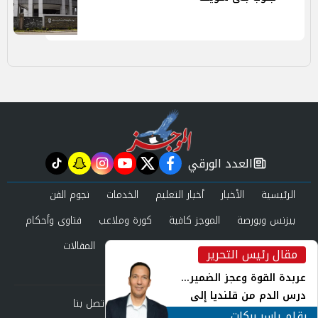
العدد الورقي
tiktok
snapchat
instagram
youtube
twitter
facebook
newspaper
الرئيسية
الأخبار
أخبار التعليم
الخدمات
نجوم الفن
بيزنس وبورصة
الموجز كافية
كورة وملاعب
فتاوى وأحكام
صحة وجمال
عرب وعالم
حوادث ومحاكم
المقالات
مقال رئيس التحرير
inst
العدد الورقي
عربدة القوة وعجز الضمير...
درس الدم من قلنديا إلى
من نحن
سياسة الخصوصية
اتصل بنا
جنوب لبنان
بقلم ياسر بركات