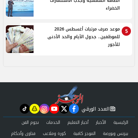
الطاقة الشمسية وجذب الاستثمارات
الخضراء
موعد صرف مرتبات أغسطس 2026
5
للموظفين.. جدول الأيام والحد الأدنى
للأجور
العدد الورقي
tiktok
snapchat
instagram
youtube
twitter
facebook
newspaper
الرئيسية
الأخبار
أخبار التعليم
الخدمات
نجوم الفن
بيزنس وبورصة
الموجز كافية
كورة وملاعب
فتاوى وأحكام