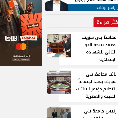
ية في الشارع التركي
 ياسر بركات
كثر قراءة
محافظ بنى سويف
يعتمد نتيجة الدور
الثاني للشهادة
الإعدادية
نائب محافظ بني
سويف يعقد اجتماعاً
لتنظيم مؤتمر النباتات
الطبية والعطرية
رئيس جامعة بني