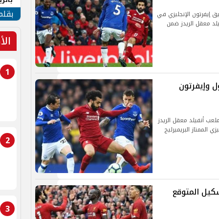
الهو
بقلم
ق إيفرتون الإنجليزي في
لد معقل الريدز ضمن
الأ
1
ول وإيفرتون
لعب أنفيلد معقل الريدز
وري الإنجليزي الممتاز البريميرليج
2
شكيل المتوقع
3