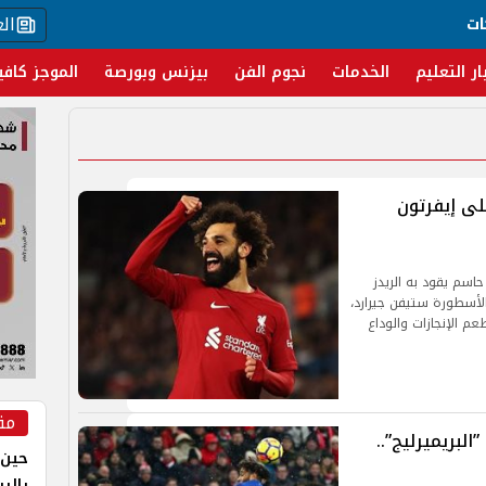
ال
ات
ار التعليم
الخدمات
نجوم الفن
بيزنس وبورصة
الموجز كافي
لى إيفرتون
اسم يقود به الريدز
الأسطورة ستيفن جيرارد،
عم الإنجازات والوداع
مق
لبريميرليج”..
حين 
بالر