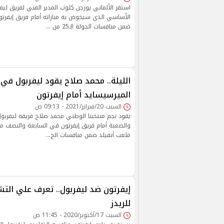
استقر الألماني يورجن كلوب المدير الفني لفريق لي
الأساسي الذي سيخوض به مباراته أمام فريق إيفرتو
ضمن منافسات الجولة الـ25 من …
الليلة.. محمد صلاح يقود ليفربول في
الميرسيسايد أمام إيفرتون
السبت 20/فبراير/2021 - 09:13 ص
يقود نجم منتخبنا الوطني محمد صلاح فريقه ليفرب
والصعبة أمام فريق إيفرتون في السابعة والنصف م
ملعب أنفيلد ضمن منافسات الج…
إيفرتون ضد ليفربول.. تعرف علي الت
للريدز
السبت 17/أكتوبر/2020 - 11:45 ص