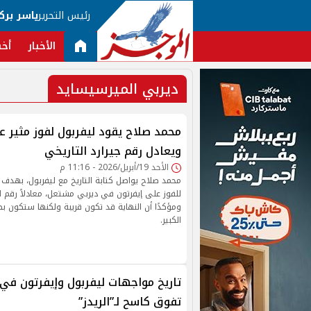
رئيس التحرير
ياسر برك
الأخبار
أخب
ديربي الميرسيسايد
محمد صلاح يقود ليفربول لفوز مثير ع
ويعادل رقم جيرارد التاريخي
الأحد 19/أبريل/2026 - 11:16 م
محمد صلاح يواصل كتابة التاريخ مع ليفربول، بهدف ح
للفوز على إيفرتون في ديربي مشتعل، معادلاً رقم 
ومؤكدًا أن النهاية قد تكون قريبة ولكنها ستكون بط
الكبير.
تاريخ مواجهات ليفربول وإيفرتون في ”ا
تفوق كاسح لـ”الريدز”