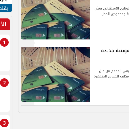
الهو
بقلم
الوزارى الاستثنائى بشأن
اية ومحدودى الدخل
الأ
1
موينية جديدة
كومي المقدم من قبل
مكاتب التموين المنتشرة
2
3