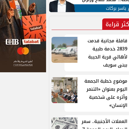
ية في الشارع التركي
 ياسر بركات
كثر قراءة
قافلة مجانية قدمت
2839 خدمة طبية
لأهالي قرية الحيبة
ببنى سويف
موضوع خطبة الجمعة
اليوم بعنوان «التنمر
وأثره على شخصية
الإنسان»
العملات الأجنبية.. سعر