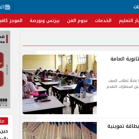
ال
ات
ار التعليم
الخدمات
نجوم الفن
بيزنس وبورصة
الموجز كافي
انوية العامة
 عاجلًا لطلاب الصف
يل استمارات التقدم
مق
طاقة تموينية
حين 
بالر