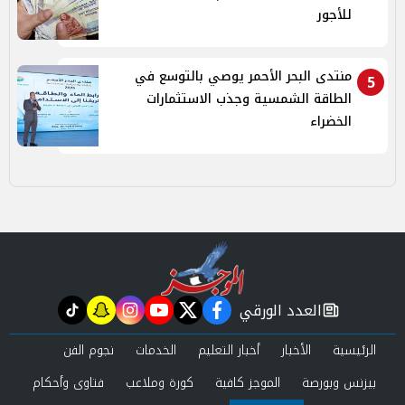
للأجور
منتدى البحر الأحمر يوصي بالتوسع في
5
الطاقة الشمسية وجذب الاستثمارات
الخضراء
العدد الورقي
tiktok
snapchat
instagram
youtube
twitter
facebook
newspaper
الرئيسية
الأخبار
أخبار التعليم
الخدمات
نجوم الفن
بيزنس وبورصة
الموجز كافية
كورة وملاعب
فتاوى وأحكام