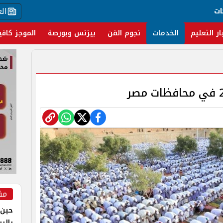
ال
ات
ار التعليم
الخدمات
نجوم الفن
بيزنس وبورصة
الموجز كافي
مق
حين 
بالر