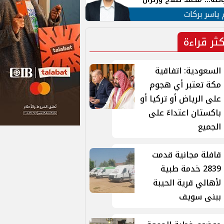
ية في الشارع التركي
 ياسر بركات
كثر قراءة
السعودية: اتفاقية
مكة تعتبر أي هجوم
على الرياض أو تركيا أو
باكستان اعتداءً على
الجميع
قافلة مجانية قدمت
2839 خدمة طبية
لأهالي قرية الحيبة
ببنى سويف