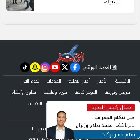
لتشغيلها
العدد الورقي
tiktok
snapchat
instagram
youtube
twitter
facebook
newspaper
الرئيسية
الأخبار
أخبار التعليم
الخدمات
نجوم الفن
بيزنس وبورصة
الموجز كافية
كورة وملاعب
فتاوى وأحكام
صحة وجمال
عرب وعالم
حوادث ومحاكم
المقالات
مقال رئيس التحرير
inst
العدد الورقي
حين تتكلم الجغرافيا
بالرياضة... محمد صلاح وزلزال
من نحن
سياسة الخصوصية
اتصل بنا
الهوية في الشارع التركي
بقلم ياسر بركات
©2024 الموجز All Rights Reserved.