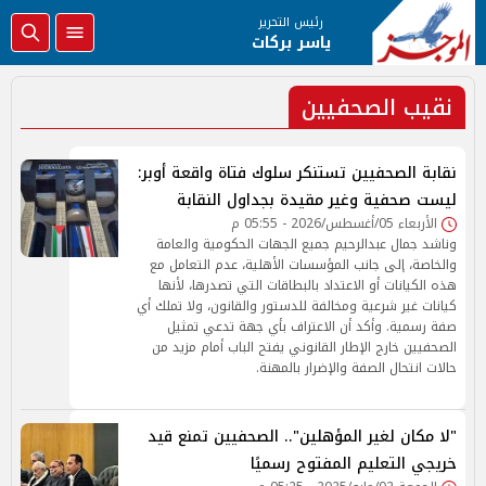
رئيس التحرير
ياسر بركات
نقيب الصحفيين
نقابة الصحفيين تستنكر سلوك فتاة واقعة أوبر:
ليست صحفية وغير مقيدة بجداول النقابة
الأربعاء 05/أغسطس/2026 - 05:55 م
وناشد جمال عبدالرحيم جميع الجهات الحكومية والعامة
والخاصة، إلى جانب المؤسسات الأهلية، عدم التعامل مع
هذه الكيانات أو الاعتداد بالبطاقات التي تصدرها، لأنها
كيانات غير شرعية ومخالفة للدستور والقانون، ولا تملك أي
صفة رسمية. وأكد أن الاعتراف بأي جهة تدعي تمثيل
الصحفيين خارج الإطار القانوني يفتح الباب أمام مزيد من
حالات انتحال الصفة والإضرار بالمهنة.
"لا مكان لغير المؤهلين".. الصحفيين تمنع قيد
خريجي التعليم المفتوح رسميًا