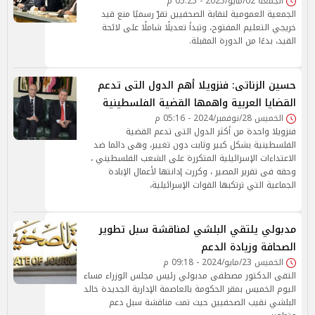
الجمعة 02/مايو/2025 - 05:25 م
الجمعية العمومية لنقابة الصحفيين تقرّ رسميًا منع قيد
خريجي التعليم المفتوح، وتبدأ تعديلًا شاملًا على لائحة
القيد، بدءًا من الدورة المقبلة.
حسين الزناتى: فنزويلا أهم الدول التى تدعم
القضايا العربية واهمها القضية الفلسطينية
الخميس 28/نوفمبر/2024 - 05:16 م
فنزويلا واحدة من أكثر الدول التى تدعم القضية
الفلسطينية بشكل كبير وثابت دون تغيير، وهى دائما ضد
الاعتداءات الإسرائيلية المتكررة على الشعب الفلسطيني ،
وحقه فى تقرير المصير ، وكررت إدانتها لأعمال الإبادة
الجماعية التي ترتكبها القوات الإسرائيلية،
مدبولي يلتقي البلشي لمناقشة سبل تطوير
الصحافة وزيادة الدعم
الخميس 23/مايو/2024 - 09:18 م
التقى الدكتور مصطفى مدبولي رئيس مجلس الوزراء مساء
اليوم الخميس بمقر الحكومة بالعاصمة الإدارية الجديدة خالد
البلشي نقيب الصحفيين حيث تمت مناقشة سبل دعم