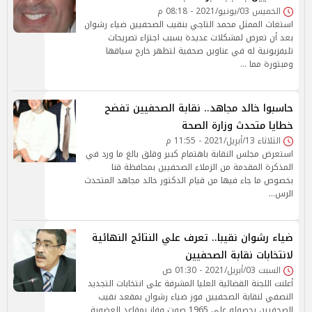
الخميس 03/يونيو/2021 - 08:18 م
استغاث الممثل محمد التاجي بنقيب الصحفيين ضياء رشوان
بعد أن تعرض لمشكلات عديدة بسبب اجتزاء تصريحات
تليفزيونية له في عناوين صحفية لتظهر خارج سياقها
ومبتورة مما …
حاسبوا خالد مجاهد.. نقابة الصحفيين تفضح
خطايا متحدث وزارة الصحة
الثلاثاء 13/أبريل/2021 - 11:55 م
استعرض مجلس النقابة باهتمام كبير وقلق بالغ ما ورد في
المذكرة المقدمة من الزملاء الصحفيين بمحافظة قنا
بخصوص ما جاء فيها من قيام الدكتور خالد مجاهد المتحدث
الرس…
ضياء رشوان نقيبا.. تعرف علي النتائج النهائية
لانتخابات نقابة الصحفيين
السبت 03/أبريل/2021 - 01:30 ص
أعلنت اللجنة القضائية العليا المشرفة على انتخابات التجديد
النصفي لنقابة الصحفيين فوز ضياء رشوان بمقعد نقيب
الصحفيين بحصوله على 1965 صوت وفاز بمقاعد العضوية