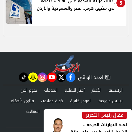
إدانات عربية للهجوم على ناقلة «أدنوك»
5
في مضيق هرمز.. مصر والسعودية والأردن
العدد الورقي
tiktok
snapchat
instagram
youtube
twitter
facebook
newspaper
الرئيسية
الأخبار
أخبار التعليم
الخدمات
نجوم الفن
بيزنس وبورصة
الموجز كافية
كورة وملاعب
فتاوى وأحكام
صحة وجمال
عرب وعالم
حوادث ومحاكم
المقالات
مقال رئيس التحرير
inst
العدد الورقي
لعبة التوازنات الحرجة...