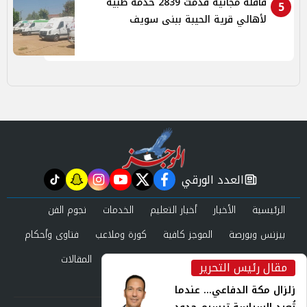
قافلة مجانية قدمت 2839 خدمة طبية
5
لأهالي قرية الحيبة ببنى سويف
العدد الورقي
tiktok
snapchat
instagram
youtube
twitter
facebook
newspaper
الرئيسية
الأخبار
أخبار التعليم
الخدمات
نجوم الفن
بيزنس وبورصة
الموجز كافية
كورة وملاعب
فتاوى وأحكام
صحة وجمال
عرب وعالم
حوادث ومحاكم
المقالات
مقال رئيس التحرير
inst
العدد الورقي
زلزال مكة الدفاعي... عندما