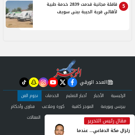
قافلة مجانية قدمت 2839 خدمة طبية
5
لأهالي قرية الحيبة ببنى سويف
العدد الورقي
tiktok
snapchat
instagram
youtube
twitter
facebook
newspaper
الرئيسية
الأخبار
أخبار التعليم
الخدمات
نجوم الفن
بيزنس وبورصة
الموجز كافية
كورة وملاعب
فتاوى وأحكام
صحة وجمال
عرب وعالم
حوادث ومحاكم
المقالات
مقال رئيس التحرير
inst
العدد الورقي
زلزال مكة الدفاعي... عندما