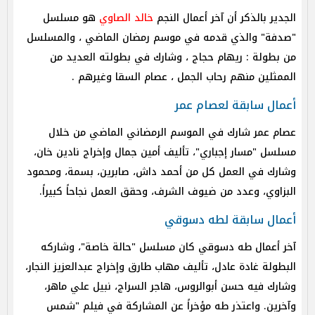
الجدير بالذكر أن آخر أعمال النجم
خالد الصاوي
هو مسلسل
"صدفة" والذي قدمه في موسم رمضان الماضي ، والمسلسل
من بطولة : ريهام حجاج ، وشارك في بطولته العديد من
الممثلين منهم رحاب الجمل ، عصام السقا وغيرهم .
أعمال سابقة لعصام عمر
عصام عمر شارك في الموسم الرمضاني الماضي من خلال
مسلسل "مسار إجباري"، تأليف أمين جمال وإخراج نادين خان،
وشارك في العمل كل من أحمد داش، صابرين، بسمة، ومحمود
البزاوي، وعدد من ضيوف الشرف، وحقق العمل نجاحاً كبيراً.
أعمال سابقة لطه دسوقي
آخر أعمال طه دسوقي كان مسلسل "حالة خاصة"، وشاركه
البطولة غادة عادل، تأليف مهاب طارق وإخراج عبدالعزيز النجار،
وشارك فيه حسن أبوالروس، هاجر السراج، نبيل علي ماهر،
وآخرين. واعتذر طه مؤخراً عن المشاركة في فيلم "شمس