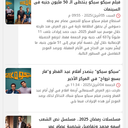
فيلم سيكو سيكو يتخطى الـ 50 مليون جنيه فى
السينمات
السبت 05/أبريل/2025 - 09:55 م
استطاع فيلم سيكو سيكو للنجمين عصام عمر وطه
دسوقي أن يحقق انطلاقة نارية في دور العرض منذ طرحه
خلال موسم عيد الفطر 2025، حيث حصد إيرادات بلغت 11
مليونًا و637 ألف جنيه يوم الجمعة فقط، لترتفع الحصيلة
الإجمالية خلال أول خمسة أيام عرض إلى 51 مليون جنيه، ما
يُبشّر بمزيد من النجاح في الأيام المقبلة. ويرصد الموجز
التفاصيل في السطور التالية.
"سيكو سيكو" يتصدر أفلام عيد الفطر و"فار
بسبع ترواح" في المركز الأخير
الجمعة 04/أبريل/2025 - 11:34 ص
طرحت دور العرض السينمائي أربعة افلام في أول أيام عيد
الفطر وتصدر فيلم سيكو سيكو شباك التذاكر لذلك يرصد
الموجز أبرز هذه الإيرادات فيما يلي
مسلسلات رمضان 2025.. مسلسل نص الشعب
اسمه محمد وتفاصيل شخصية عصام عمر