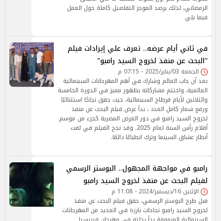
الرمضاني، لذلك يرصد الموجز التفاصيل كاملة حول العمل
فيما يلي
في ثاني أيام عرضه.. تعرف علي إيرادات فيلم
"البحث عن منفذ لخروج السيد رامبو"
الجمعة 03/يناير/2025 - 07:15 م
بعد أن جاب العالم وشارك في أهم المهرجانات السينمائية
العالمية، واختتم مشاركاته بظهور مميز في الدورة الخامسة
والثلاثين لأيام قرطاج السينمائية، حيث حقق نجاحًا استثنائيًا
ورفع شعار كامل العدد ، بدأ عرض فيلم البحث عن منفذ
لخروج السيد رامبو في دور العرض المصرية كجزء من موسم
أفلام رأس السنة لعام 2025. وقد نجح الفيلم في لفت
أنظار عشاق السينما وترك انطباعًا دائمًا.
رامبو في مواجهة المجهول.. البوستر الرسمي
لفيلم البحث عن منفذ لخروج السيد رامبو
الإثنين 16/ديسمبر/2024 - 11:08 م
قبل طرح البوستر الرسمي، حقق فيلم البحث عن منفذ
لخروج السيد رامبو نجاحات بارزة في العديد من المهرجانات
السينمائية المرموقة بدأ رحلته في مهرجان فينيسيا