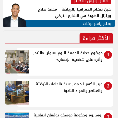
مقال رئيس التحرير
حين تتكلم الجغرافيا بالرياضة... محمد صلاح
وزلزال الهوية في الشارع التركي
بقلم ياسر بركات
الأكثر قراءة
موضوع خطبة الجمعة اليوم بعنوان «التنمر
1
وأثره على شخصية الإنسان»
وزير الكهرباء: مصر غنية بالخامات الأرضيّة
2
والعناصر والمواد النادرة
روساتوم وحكومة موسكو توقّعان اتفاقية
3