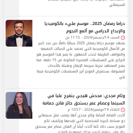
السينمائي
دراما رمضان 2025.. موسم مليء بالكوميديا
والإبداع الدرامي مع ألمع النجوم
السبت 14/ديسمبر/2024 - 11:15 ص
يشهد موسم دراما رمضان 2025 سباقًا حافلًا بين عدد كبير
من الأعمال الكوميدية التي تعتمد على الحبكات الخفيفة
والمواقف الطريفة لجذب الجمهور، ما يميز هذا الموسم هو
التركيز على المسلسلات القصيرة المكونة من 15 حلقة، مما
يمنح المشاهد تجربة سريعة الإيقاع ومليئة بالأحداث
المشوقة، يستعرض الموجز أبرز المسلسلات الكوميدية فيما
يلي
وئام مجدي: محدش هيجي يتفرج عليا في
السينما وعصام عمر يستحق جائز فاتن حمامة
الثلاثاء 19/نوفمبر/2024 - 10:57 م
أكدت الفنانة الشابة وئام مجدي أنها رفضت عمل سينمائي
ذو مساحة كبيرة للشخصية التي تقدمها ويكشف لكم
الموجز سبب ذلك كما أكدت أيضًا أن الفنان عصام عمر يستحق
جائز فاتن حمامة للتميز وذلك لموهبته الفاذة