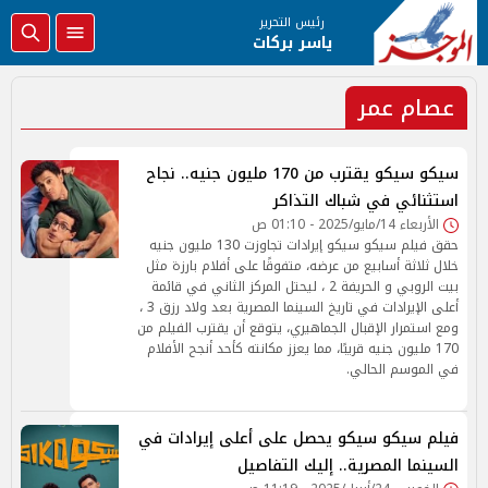
رئيس التحرير
ياسر بركات
عصام عمر
سيكو سيكو يقترب من 170 مليون جنيه.. نجاح
استثنائي في شباك التذاكر
الأربعاء 14/مايو/2025 - 01:10 ص
حقق فيلم سيكو سيكو إيرادات تجاوزت 130 مليون جنيه
خلال ثلاثة أسابيع من عرضه، متفوقًا على أفلام بارزة مثل
بيت الروبي و الحريفة 2 ، ليحتل المركز الثاني في قائمة
أعلى الإيرادات في تاريخ السينما المصرية بعد ولاد رزق 3 ،
ومع استمرار الإقبال الجماهيري، يتوقع أن يقترب الفيلم من
170 مليون جنيه قريبًا، مما يعزز مكانته كأحد أنجح الأفلام
في الموسم الحالي.
فيلم سيكو سيكو يحصل على أعلى إيرادات في
السينما المصرية.. إليك التفاصيل