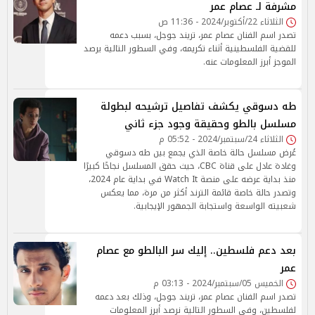
مشرفة لـ عصام عمر
الثلاثاء 22/أكتوبر/2024 - 11:36 ص
تصدر اسم الفنان عصام عمر، تريند جوجل، بسبب دعمه
للقضية الفلسطينية أثناء تكريمه، وفي السطور التالية يرصد
الموجز أبرز المعلومات عنه.
طه دسوقي يكشف تفاصيل ترشيحه لبطولة
مسلسل بالطو وحقيقة وجود جزء ثاني
الثلاثاء 24/سبتمبر/2024 - 05:52 م
عُرض مسلسل حالة خاصة الذي يجمع بين طه دسوقي
وغادة عادل على قناة CBC، حيث حقق المسلسل نجاحًا كبيرًا
منذ بداية عرضه على منصة Watch It في بداية عام 2024،
وتصدر حالة خاصة قائمة الترند أكثر من مرة، مما يعكس
شعبيته الواسعة واستجابة الجمهور الإيجابية.
بعد دعم فلسطين.. إليك سر البالطو مع عصام
عمر
الخميس 05/سبتمبر/2024 - 03:13 م
تصدر اسم الفنان عصام عمر، تريند جوجل، وذلك بعد دعمه
لفلسطين، وفي السطور التالية نرصد أبرز المعلومات