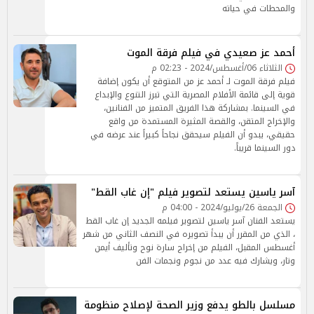
والمحطات في حياته
أحمد عز صعيدي في فيلم فرقة الموت
الثلاثاء 06/أغسطس/2024 - 02:23 م
فيلم فرقة الموت لـ أحمد عز من المتوقع أن يكون إضافة
قوية إلى قائمة الأفلام المصرية التي تبرز التنوع والإبداع
في السينما. بمشاركة هذا الفريق المتميز من الفنانين،
والإخراج المتقن، والقصة المثيرة المستمدة من واقع
حقيقي، يبدو أن الفيلم سيحقق نجاحاً كبيراً عند عرضه في
دور السينما قريباً.
آسر ياسين يستعد لتصوير فيلم "إن غاب القط"
الجمعة 26/يوليو/2024 - 04:00 م
يستعد الفنان آسر ياسين لتصوير فيلمه الجديد إن غاب القط
، الذي من المقرر أن يبدأ تصويره في النصف الثاني من شهر
أغسطس المقبل، الفيلم من إخراج سارة نوح وتأليف أيمن
وتار، ويشارك فيه عدد من نجوم ونجمات الفن
مسلسل بالطو يدفع وزير الصحة لإصلاح منظومة