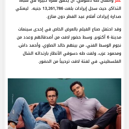
عمر
والفنان طه دسوقي، أن يحقق قفزة كبيرة في شباك
التذاكر، حيث سجل إيرادات بلغت 13,261,786 جنيه، ليعتلي
صدارة إيرادات أفلام عيد الفطر دون منازع.
وقد احتفل صناع الفيلم بالعرض الخاص في إحدى سينمات
مدينة 6 أكتوبر، وسط حضور لافت من أصدقائهم وعدد من
نجوم الوسط الفني، من بينهم خالد الصاوي، وأحمد داش،
ومحمود عزب، ولفت طه دسوقي الأنظار بارتدائه الشال
الفلسطيني، في لفتة لاقت ترحيباً من الحضور.