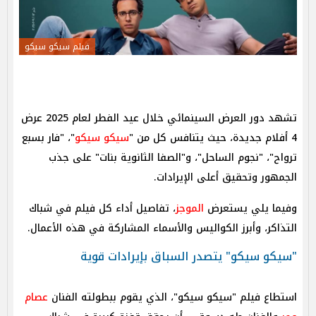
فيلم سيكو سيكو
تشهد دور العرض السينمائي خلال عيد الفطر لعام 2025 عرض
4 أفلام جديدة، حيث يتنافس كل من "
سيكو سيكو
"، "فار بسبع
ترواح"، "نجوم الساحل"، و"الصفا الثانوية بنات" على جذب
الجمهور وتحقيق أعلى الإيرادات.
وفيما يلي يستعرض
الموجز
، تفاصيل أداء كل فيلم في شباك
التذاكر، وأبرز الكواليس والأسماء المشاركة في هذه الأعمال.
"سيكو سيكو" يتصدر السباق بإيرادات قوية
استطاع فيلم "سيكو سيكو"، الذي يقوم ببطولته الفنان
عصام