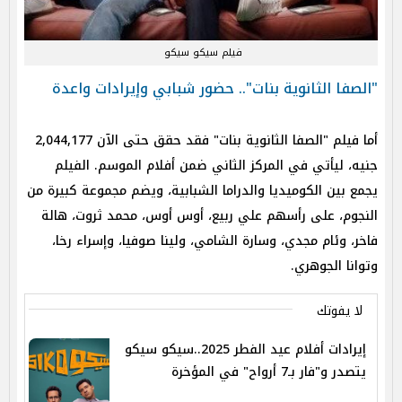
فيلم سيكو سيكو
"الصفا الثانوية بنات".. حضور شبابي وإيرادات واعدة
أما فيلم "الصفا الثانوية بنات" فقد حقق حتى الآن 2,044,177
جنيه، ليأتي في المركز الثاني ضمن أفلام الموسم. الفيلم
يجمع بين الكوميديا والدراما الشبابية، ويضم مجموعة كبيرة من
النجوم، على رأسهم علي ربيع، أوس أوس، محمد ثروت، هالة
فاخر، وئام مجدي، وسارة الشامي، ولينا صوفيا، وإسراء رخا،
وتوانا الجوهري.
لا يفوتك
إيرادات أفلام عيد الفطر 2025..سيكو سيكو
يتصدر و"فار بـ7 أرواح" في المؤخرة