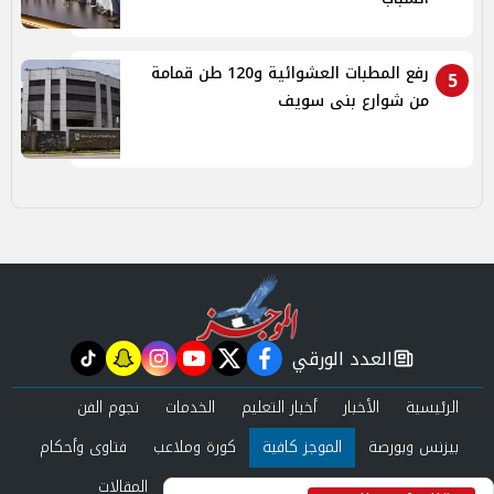
رفع المطبات العشوائية و120 طن قمامة
5
من شوارع بنى سويف
العدد الورقي
tiktok
snapchat
instagram
youtube
twitter
facebook
newspaper
الرئيسية
الأخبار
أخبار التعليم
الخدمات
نجوم الفن
بيزنس وبورصة
الموجز كافية
كورة وملاعب
فتاوى وأحكام
صحة وجمال
عرب وعالم
حوادث ومحاكم
المقالات