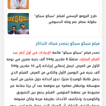
طرح البرومو الرسمي لفيلم "سيكو سيكو"
بطولة عصام عمر وطه الدسوقي
فيلم سيكو سيكو يتصدر شباك التذاكر
تصدر فيلم "سيكو سيكو" قائمة
الإيرادات في أول أيام عيد
الفطر المبارك
، محققًا 8 ملايين و544 ألف جنيه مصري في يومه
الأول من العرض، ليصل إجمالي إيراداته إلى 10 ملايين و544
ألف جنيه في اليومين الأول والثاني من العرض. الفيلم الذي
يحمل طابعًا كوميديًا مثيرًا، تدور أحداثه حول شابين من أسرة
متوسطة يواجهان مغامرة غير متوقعة بعد أن يرثا بضاعة غير
مشروعة من عمهما المتوفى. الفيلم يجمع بين التشويق
والكوميديا، وتتكشف الأحداث بطريقة مرحة ولكن مشوقة
حينما يكتشف الشابان أن الميراث الذي حصلا عليه ليس سوى