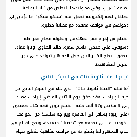
بضاعة تهريب، وفي محاولتهما للتخلص من تلك البضاعة،
يطلقان لعبة إلكترونية تحمل اسم "سيكو سيكو"، ما يؤدي إلى
دخولهم في مواقف معقدة مع عصابة خطيرة.
الفيلم من إخراج عمر المهندس، وبطولة عصام عمر، طه
دسوقي، علي صبحي، باسم سمرة، خالد الصاوي، وتارا عماد،
ليحقق النجاح الكبير الذي جعل الجماهير تتوافد على دور
العرض لمشاهدته.
فيلم الصفا ثانوية بنات في المركز الثاني
أما فيلم "الصفا ثانوية بنات"، الذي جاء في المركز الثاني من
حيث الإيرادات، فقد حقق يوم الإثنين الماضي إيرادات وصلت
إلى 3 ملايين و37 ألف جنيه. الفيلم يروي قصة شاب صعيدي
(علي ربيع) يسافر إلى القاهرة ويواجه سلسلة من المواقف
الكوميدية التي تجمعه مع شخصيات متعددة، ونجح الفيلم في
جذب الجمهور لما يتمتع به من مواقف فكاهية تتعلق بحياة