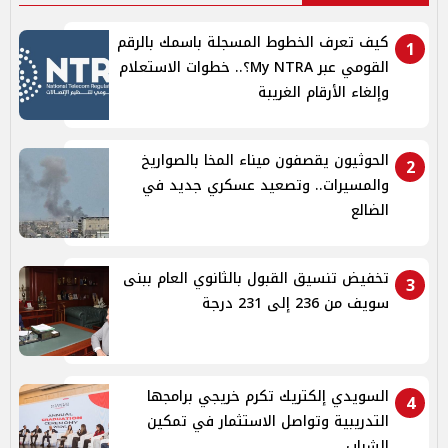
كيف تعرف الخطوط المسجلة باسمك بالرقم
1
القومي عبر My NTRA؟.. خطوات الاستعلام
وإلغاء الأرقام الغريبة
الحوثيون يقصفون ميناء المخا بالصواريخ
2
والمسيرات.. وتصعيد عسكري جديد في
الضالع
تخفيض تنسيق القبول بالثانوي العام ببنى
3
سويف من 236 إلى 231 درجة
السويدي إلكتريك تكرم خريجي برامجها
4
التدريبية وتواصل الاستثمار في تمكين
الشباب