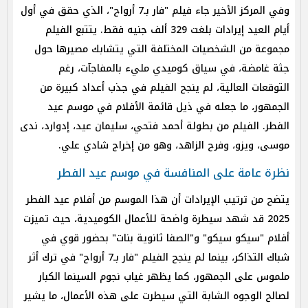
وفي المركز الأخير جاء فيلم "فار بـ7 أرواح"، الذي حقق في أول
أيام العيد إيرادات بلغت 329 ألف جنيه فقط. يتتبع الفيلم
مجموعة من الشخصيات المختلفة التي يتشابك مصيرها حول
جثة غامضة، في سياق كوميدي مليء بالمفاجآت، رغم
التوقعات العالية، لم ينجح الفيلم في جذب أعداد كبيرة من
الجمهور، ما جعله في ذيل قائمة الأفلام في موسم عيد
الفطر. الفيلم من بطولة أحمد فتحي، سليمان عيد، إدوارد، ندى
موسى، ويزو، وفرح الزاهد، وهو من إخراج شادي علي.
نظرة عامة على المنافسة في موسم عيد الفطر
يتضح من ترتيب الإيرادات أن هذا الموسم من أفلام عيد الفطر
2025 قد شهد سيطرة واضحة للأعمال الكوميدية، حيث تميزت
أفلام "سيكو سيكو" و"الصفا ثانوية بنات" بحضور قوي في
شباك التذاكر، بينما لم ينجح الفيلم "فار بـ7 أرواح" في ترك أثر
ملموس على الجمهور، كما يظهر غياب نجوم السينما الكبار
لصالح الوجوه الشابة التي سيطرت على هذه الأعمال، ما يشير