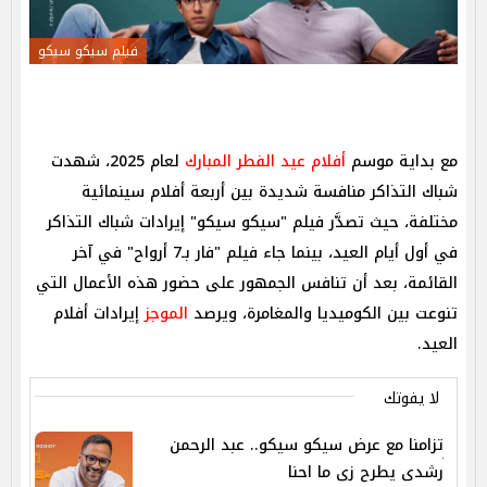
فيلم سيكو سيكو
مع بداية موسم
أفلام عيد الفطر المبارك
لعام 2025، شهدت
شباك التذاكر منافسة شديدة بين أربعة أفلام سينمائية
مختلفة، حيث تصدَّر فيلم "سيكو سيكو" إيرادات شباك التذاكر
في أول أيام العيد، بينما جاء فيلم "فار بـ7 أرواح" في آخر
القائمة، بعد أن تنافس الجمهور على حضور هذه الأعمال التي
تنوعت بين الكوميديا والمغامرة، ويرصد
الموجز
إيرادات أفلام
العيد.
لا يفوتك
تزامنا مع عرض سيكو سيكو.. عبد الرحمن
رشدى يطرح زى ما احنا