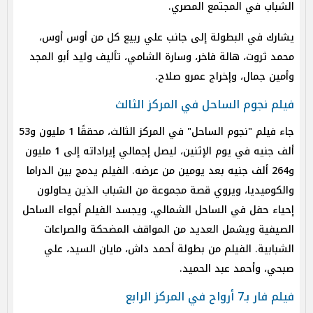
الشباب في المجتمع المصري.
يشارك في البطولة إلى جانب علي ربيع كل من أوس أوس،
محمد ثروت، هالة فاخر، وسارة الشامي، تأليف وليد أبو المجد
وأمين جمال، وإخراج عمرو صلاح.
فيلم نجوم الساحل في المركز الثالث
جاء فيلم "نجوم الساحل" في المركز الثالث، محققًا 1 مليون و53
ألف جنيه في يوم الإثنين، ليصل إجمالي إيراداته إلى 1 مليون
و264 ألف جنيه بعد يومين من عرضه. الفيلم يدمج بين الدراما
والكوميديا، ويروي قصة مجموعة من الشباب الذين يحاولون
إحياء حفل في الساحل الشمالي، ويجسد الفيلم أجواء الساحل
الصيفية ويشمل العديد من المواقف المضحكة والصراعات
الشبابية. الفيلم من بطولة أحمد داش، مايان السيد، علي
صبحي، وأحمد عبد الحميد.
فيلم فار بـ7 أرواح في المركز الرابع