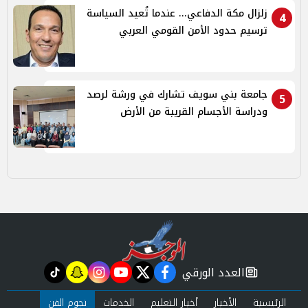
زلزال مكة الدفاعي... عندما تُعيد السياسة
4
ترسيم حدود الأمن القومي العربي
جامعة بني سويف تشارك في ورشة لرصد
5
ودراسة الأجسام القريبة من الأرض
العدد الورقي
tiktok
snapchat
instagram
youtube
twitter
facebook
newspaper
الرئيسية
الأخبار
أخبار التعليم
الخدمات
نجوم الفن