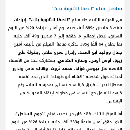
تفاصيل فيلم "الصفا الثانوية بنات"
في المرتبة الثانية جاء فيلم
"الصفا الثانوية بنات"
بإيرادات
بلغت 3 ملايين و689 ألف جنيه يوم أمس، بزيادة 20% عن اليوم
السابق، ليصل إجمالي ما حققه إلى 7 ملايين و49 ألف جنيه،
بما يعادل 64 ألفًا و395 تذكرة مباعة. الفيلم من تأليف
أمين
جمال ووليد أبو المجد
، وإخراج
عمرو صلاح
، وبطولة
علي
ربيع، أوس أوس، وسارة الشامي
، بمشاركة عدد من الأسماء
اللامعة مثل
بيومي فؤاد، محمد ثروت، وهالة فاخر
. وتدور
أحداثه حول شخصية "هشام أبو طويلة"، الذي يجد نفسه
مضطرًا لتدريب فريق كرة سلة نسائي بمدرسة للبنات، رغم
كرهه للتعامل مع النساء، في محاولة لإنقاذ المدرسة من
الإفلاس.
أما المركز الثالث، فقد كان من نصيب فيلم
"نجوم الساحل"
،
الذي حقق أمس مليونًا و333 ألف جنيه، بزيادة 26% عن اليوم