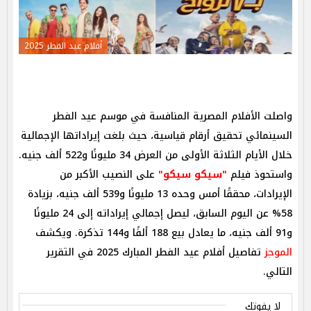
أفلام عيد الفطر 2025
واصلت الأفلام المصرية المنافسة في موسم عيد الفطر
السينمائي تحقيق أرقام قياسية، حيث بلغت إيراداتها الإجمالية
خلال الأيام الثلاثة الأولى من العرض 34 مليونًا و522 ألف جنيه.
واستحوذ فيلم
"سيكو سيكو"
على النصيب الأكبر من
الإيرادات، محققًا أمس وحده 13 مليونًا و539 ألف جنيه، بزيادة
58% عن اليوم السابق، ليصل إجمالي إيراداته إلى 24 مليونًا
و91 ألف جنيه، ما يعادل بيع 188 ألفًا و144 تذكرة. ويكشف
الموجز
تفاصيل أفلام عيد الفطر المبارك 2025 في التقرير
التالي.
لا يفوتك