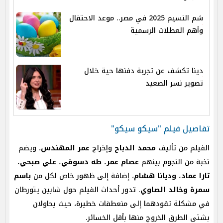
شم النسيم 2025 في مصر.. موعد الاحتفال
وأهم العطلات الرسمية
دينا تكشف عن تجربة دفنها حية خلال
تصوير نسر الصعيد
تفاصيل فيلم "سيكو سيكو"
الفيلم من تأليف
محمد الدباح
وإخراج
عمر المهندس
، ويضم
نخبة من النجوم بينهم
عصام عمر، طه دسوقي، علي صبحي،
تارا عماد، وديانا هشام
، إضافة إلى ظهور خاص لكل من
باسم
سمرة وخالد الصاوي
. تدور أحداث الفيلم حول شابين يتورطان
في مشكلة تقودهما إلى منعطفات خطيرة، حيث يحاولان
بشتى الطرق الخروج منها بأقل الخسائر.