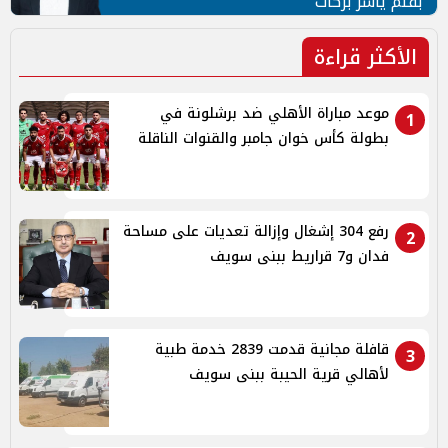
بقلم ياسر بركات
الأكثر قراءة
موعد مباراة الأهلي ضد برشلونة في
1
بطولة كأس خوان جامبر والقنوات الناقلة
رفع 304 إشغال وإزالة تعديات على مساحة
2
فدان و7 قراريط ببنى سويف
قافلة مجانية قدمت 2839 خدمة طبية
3
لأهالي قرية الحيبة ببنى سويف