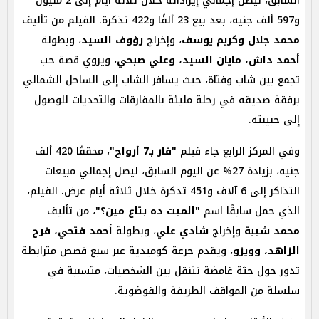
السابق، ليصل إجمالي إيراداته خلال ثلاثة أيام إلى 2 مليون
و597 ألف جنيه، بعد بيع 23 ألفًا و422 تذكرة. الفيلم من تأليف
محمد جلال وكريم يوسف
، وإخراج
رؤوف السيد
، وبطولة
أحمد داش، مايان السيد، وعلي صبحي
، ويروي قصة حب
تجمع بين شاب وفتاة، حيث يسافر الشاب إلى الساحل الشمالي
برفقة صديقه في رحلة مليئة بالمفارقات والتحديات للوصول
إلى حبيبته.
وفي المركز الرابع جاء فيلم
"فار بـ7 أرواح"
، محققًا 420 ألف
جنيه، بزيادة 27% عن اليوم السابق، ليصل إجمالي مبيعات
التذاكر إلى 6 آلاف و451 تذكرة خلال ثلاثة أيام عرض. الفيلم،
الذي حمل سابقًا اسم
"الميت ده بتاع مين؟"
، من تأليف
محمد شيبة
وإخراج
شادي علي
، وبطولة
أحمد فتحي، فرح
الزاهد، وويزو
، ويقدم جرعة كوميدية عبر سبع قصص مترابطة
تدور حول جثة غامضة تتنقل بين الشخصيات، متسببة في
سلسلة من المواقف الطريفة والفوضوية.