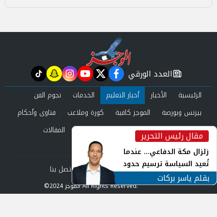
العدد الورقي
tiktok
snapchat
instagram
youtube
twitter
facebook
newspaper
الرئيسية
الأخبار
أخبار التعليم
الخدمات
نجوم الفن
بيزنس وبورصة
الموجز كافية
كورة وملاعب
فتاوى وأحكام
صحة وجمال
عرب وعالم
حوادث ومحاكم
المقالات
مقال رئيس التحرير
inst
العدد الورقي
زلزال مكة الدفاعي... عندما
تُعيد السياسة ترسيم حدود
من نحن
سياسة الخصوصية
اتصل بنا
الأمن القومي العربي
بقلم ياسر بركات
©2024 الموجز All Rights Reserved.
Powered by