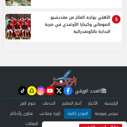
الأهلي يواجه الفائز من مقديشيو
5
الصومالي وكيتارا الأوغندي في ضربة
البداية بالكونفدرالية
العدد الورقي
tiktok
snapchat
instagram
youtube
twitter
facebook
newspaper
الرئيسية
الأخبار
أخبار التعليم
الخدمات
نجوم الفن
بيزنس وبورصة
الموجز كافية
كورة وملاعب
فتاوى وأحكام
صحة وجمال
عرب وعالم
حوادث ومحاكم
المقالات