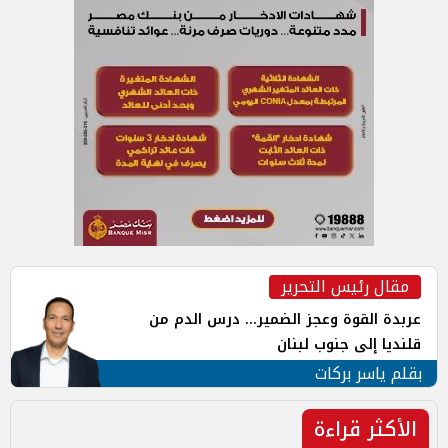
مقال رئيس التحرير
عربدة القوة وعجز الضمير... درس الدم من
قلنديا إلى جنوب لبنان
بقلم ياسر بركات
الأكثر قراءة