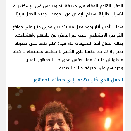
الحفل القادم المقام في حديقة أنطونيادس في الإسكندرية
لأسباب طارئة. سيتم الإعلان عن الموعد الجديد للحفل قريبًا."
هذا التأجيل أثار ردود فعل متباينة بين محبي منير على مواقع
التواصل الاجتماعي، حيث عبر البعض عن قلقهم واهتمامهم
بحالة الفنان أحد التعليقات جاء فيه: "طب طمنا على حضرتك
بخير ولا لا، حد يطمنا على الكينج يا جماعة، مستنينك يا كينج
متطولش علينا"، مما يعكس مدى حب الجمهور للفنان
وحرصهم على معرفة حالته الصحية.
الحفل الذي كان يهدف إلى طمأنة الجمهور