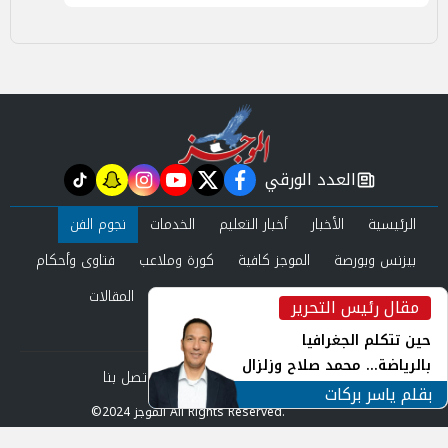
العدد الورقي
tiktok
snapchat
instagram
youtube
twitter
facebook
newspaper
الرئيسية
الأخبار
أخبار التعليم
الخدمات
نجوم الفن
بيزنس وبورصة
الموجز كافية
كورة وملاعب
فتاوى وأحكام
صحة وجمال
عرب وعالم
حوادث ومحاكم
المقالات
مقال رئيس التحرير
inst
العدد الورقي
حين تتكلم الجغرافيا
بالرياضة... محمد صلاح وزلزال
من نحن
سياسة الخصوصية
اتصل بنا
الهوية في الشارع التركي
بقلم ياسر بركات
©2024 الموجز All Rights Reserved.
Powered by