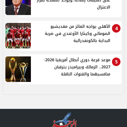
على تعليقات زملائه..ويؤكد تمسكه بقرار
الاعتزال
الأهلي يواجه الفائز من مقديشيو
4
الصومالي وكيتارا الأوغندي في ضربة
البداية بالكونفدرالية
موعد قرعة دوري أبطال أفريقيا 2026-
5
2027.. الزمالك وبيراميدز يترقبان
منافسيهما والقنوات الناقلة