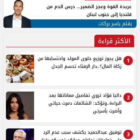
عربدة القوة وعجز الضمير... درس الدم من
قلنديا إلى جنوب لبنان
بقلم ياسر بركات
الأكثر قراءة
هل يجوز توزيع حلوى المولد واحتسابها من
1
زكاة المال؟..دار الإفتاء تحسم الجدل
داليا فؤاد تروي تفاصيل معاناتها بعد
2
البراءة..وتؤكد: الشائعات دمرت حياتي
وأضرت بأسرتي
توفيق عبدالحميد يكشف سبب عدم الرد
3