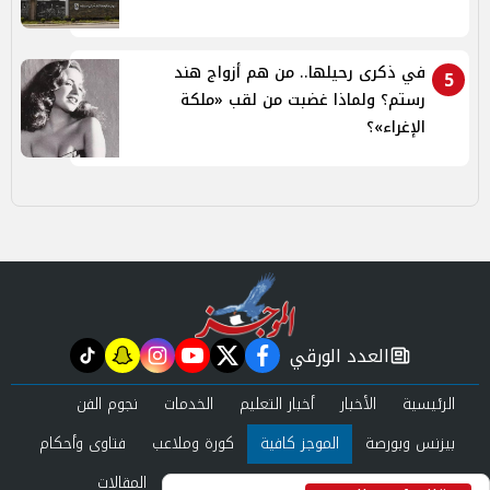
في ذكرى رحيلها.. من هم أزواج هند
5
رستم؟ ولماذا غضبت من لقب «ملكة
الإغراء»؟
العدد الورقي
tiktok
snapchat
instagram
youtube
twitter
facebook
newspaper
الرئيسية
الأخبار
أخبار التعليم
الخدمات
نجوم الفن
بيزنس وبورصة
الموجز كافية
كورة وملاعب
فتاوى وأحكام
صحة وجمال
عرب وعالم
حوادث ومحاكم
المقالات