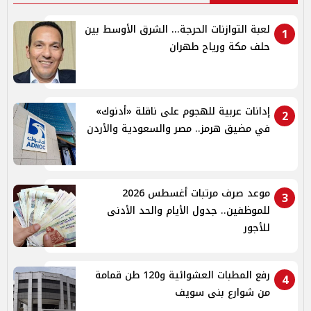
لعبة التوازنات الحرجة... الشرق الأوسط بين
1
حلف مكة ورياح طهران
إدانات عربية للهجوم على ناقلة «أدنوك»
2
في مضيق هرمز.. مصر والسعودية والأردن
موعد صرف مرتبات أغسطس 2026
3
للموظفين.. جدول الأيام والحد الأدنى
للأجور
رفع المطبات العشوائية و120 طن قمامة
4
من شوارع بنى سويف