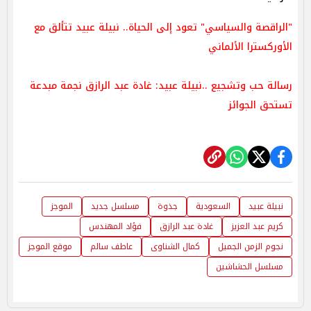
"الراقصة والسياسي" تعود إلى الحياة.. نبيلة عبيد تتألق مع
الأوركسترا الألماني
رسالة حب وتشجيع ..نبيلة عبيد: غادة عبد الرازق نجمة مبدعة
تستحق الجوائز
نبيلة عبيد
السعودية
جذوة
مسلسل جديد
الموجز
كريم عبد العزيز
غادة عبد الرازق
فؤاد المهندس
نجوم الزمن الجميل
كمال الشناوى
عاطف سالم
موقع الموجز
مسلسل الحشاشين