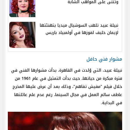
وتثنى على المواهب الشابة
نبيلة عبيد تلهب السوشيال ميديا بتهنئتها
لإيمان خليف لفوزها في أولمبياد باريس
مشوار فني حافل
نبيلة عبيد، التي وُلدت في القاهرة، بدأت مشوارها الفني في
فترة مبكرة من حياتها، حيث بدأت التمثيل في عام 1961 من
خلال فيلم "مفيش تفاهم"، وذلك بعد أن عرض عليها المخرج
عاطف سالم العمل في مجال السينما، رغم عدم علم عائلتها
في البداية.