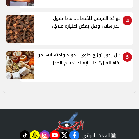
فوائد القرنفل للأعصاب.. ماذا تقول
4
الدراسات؟ وهل يمكن اعتباره علاجًا؟
هل يجوز توزيع حلوى المولد واحتسابها من
5
زكاة المال؟..دار الإفتاء تحسم الجدل
العدد الورقي
tiktok
snapchat
instagram
youtube
twitter
facebook
newspaper