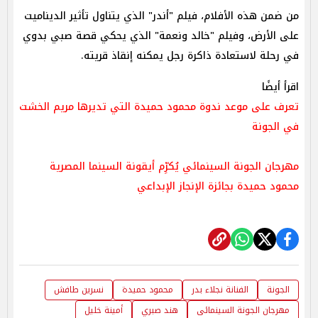
من ضمن هذه الأفلام، فيلم "أندر" الذي يتناول تأثير الديناميت
على الأرض، وفيلم "خالد ونعمة" الذي يحكي قصة صبي بدوي
في رحلة لاستعادة ذاكرة رجل يمكنه إنقاذ قريته.
اقرأ أيضًا
تعرف على موعد ندوة محمود حميدة التي تديرها مريم الخشت
في الجونة
مهرجان الجونة السينمائي يُكرِّم أيقونة السينما المصرية
محمود حميدة بجائزة الإنجاز الإبداعي
الجونة
الفنانة نجلاء بدر
محمود حميدة
نسرين طافش
مهرجان الجونة السينمائى
هند صبري
أمينة خليل