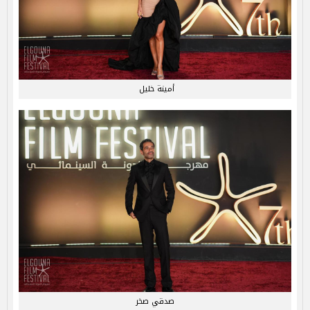
أمينة خليل
صدقي صخر