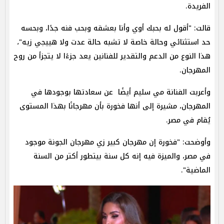
الفريدة.
قالت: "أقول له بحبك أوي وأنا بعشقه وبحب فنه جدًا، وبحسه
حد استثنائي وحالة خاصة لا تشبه حالة عدت ولا هييجي زيه"،
هذا النوع من الدعم والتقدير للفنانين يعد جزءًا لا يتجزأ من روح
المهرجان.
وأعربت الفنانة مي سليم أيضًا عن سعادتها بوجودها في
المهرجان، مشيرة إلى أنها فخورة بأن مهرجانًا بهذا المستوى
يُقام في مصر.
وأوضحت: "فخورة إن مهرجان كبير زي مهرجان الجونة موجود
في مصر، والميزة فيه إنه كل سنة بيتطور أكتر من السنة
الماضية".