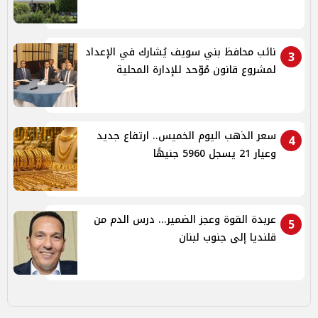
نائب محافظ بني سويف يُشارك في الإعداد
3
لمشروع قانون مُوّحد للإدارة المحلية
سعر الذهب اليوم الخميس.. ارتفاع جديد
4
وعيار 21 يسجل 5960 جنيهًا
عربدة القوة وعجز الضمير... درس الدم من
5
قلنديا إلى جنوب لبنان