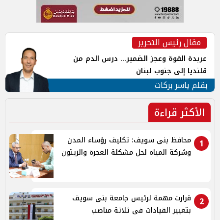
مقال رئيس التحرير
عربدة القوة وعجز الضمير... درس الدم من
قلنديا إلى جنوب لبنان
بقلم ياسر بركات
الأكثر قراءة
محافظ بنى سويف: تكليف رؤساء المدن
1
وشركة المياه لحل مشكلة العجرة والزيتون
قرارت مهمة لرئيس جامعة بنى سويف
2
بتغيير القيادات فى ثلاثة مناصب