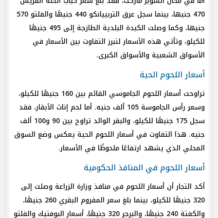
أما في محال السوبر ماركت، فقد بلغ سعر كباب الحلة الفريش
470 جنيها، بينما سجل عرق التربييانكو 440 جنيهًا والفلتو 570
جنيها، وكما وصلت الكبدة البلدية الطازجة إلى 495 جنيهًا
للكيلو، وتأتي هذه الأسعار لتبرز التفاوت بين الأسعار في
الأسواق الشعبية والأسواق الكبرى.
أسعار اللحوم الحية
تراوحت أسعار اللحوم الجاموسي القائم بين 160 جنيهًا للكيلو،
وسعر رأس الجاموسة 105 ألف جنيه. أما لحم إناث الأبقار، فقد
سجل 175 جنيهًا للكيلو، والبقر الوالد تراوح بين 90 و100 ألف
جنيه. هذا التفاوت في أسعار اللحوم الحية يعكس وضع السوق
المحلي الذي يشهد ارتفاعًا ملحوظًا في الأسعار.
أسعار اللحوم في المنافذ الحكومية
أكد التجار أن أسعار اللحوم في منافذ وزارة الزراعة وصلت إلى
320 جنيهًا للكيلو، بينما بلغ سعر المفروم البقري 260 جنيهًا،
والكفتة 240 جنيهًا، والبرجر 320 جنيهًا، أسعار البوفتيك والفلتو