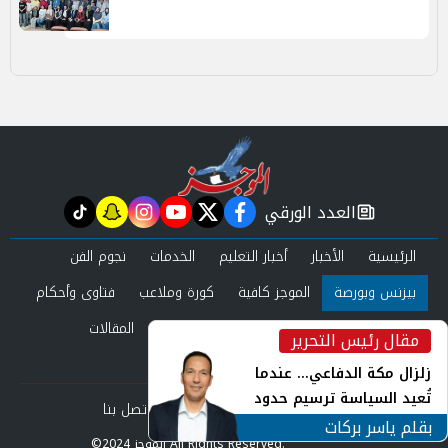
العدد الورقي
tiktok
snapchat
instagram
youtube
twitter
facebook
newspaper
الرئيسية
الأخبار
أخبار التعليم
الخدمات
نجوم الفن
بيزنس وبورصة
الموجز كافية
كورة وملاعب
فتاوى وأحكام
صحة وجمال
عرب وعالم
حوادث ومحاكم
المقالات
مقال رئيس التحرير
inst
العدد الورقي
زلزال مكة الدفاعي... عندما
تُعيد السياسة ترسيم حدود
من نحن
سياسة الخصوصية
اتصل بنا
الأمن القومي العربي
بقلم ياسر بركات
©2024 الموجز All Rights Reserved.