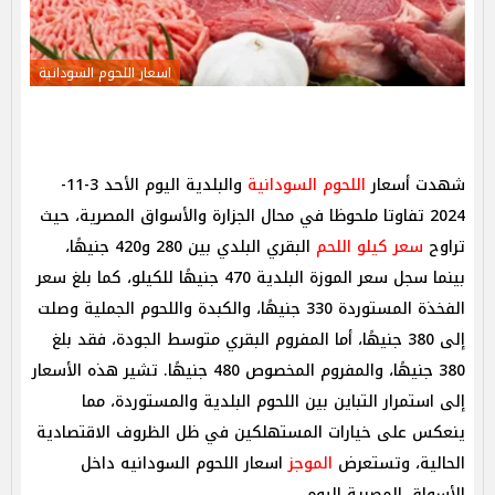
اسعار اللحوم السودانية
شهدت أسعار
اللحوم السودانية
والبلدية اليوم الأحد 3-11-
2024 تفاوتا ملحوظا في محال الجزارة والأسواق المصرية، حيث
تراوح
سعر كيلو اللحم
البقري البلدي بين 280 و420 جنيهًا،
بينما سجل سعر الموزة البلدية 470 جنيهًا للكيلو، كما بلغ سعر
الفخذة المستوردة 330 جنيهًا، والكبدة واللحوم الجملية وصلت
إلى 380 جنيهًا، أما المفروم البقري متوسط الجودة، فقد بلغ
380 جنيهًا، والمفروم المخصوص 480 جنيهًا. تشير هذه الأسعار
إلى استمرار التباين بين اللحوم البلدية والمستوردة، مما
ينعكس على خيارات المستهلكين في ظل الظروف الاقتصادية
الحالية، وتستعرض
الموجز
اسعار اللحوم السودانيه داخل
الأسواق المصرية اليوم