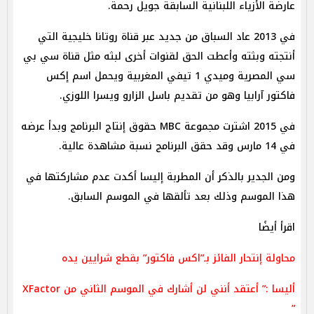
عارضة الأزياء اللبنانية السابقة جويل رحمة.
في 2013 عاد السباق من جديد عبر قناة روتانا خليجية التي
أنتجته وبثته وأعطت الحق لقنوات أخرى لبثه مثل قناة سي بي
سي المصرية وميدي 1 تيفي المغربية ويحمل اسم إكس
فاكتور آرابيا وهو من تقديم باسل الزارو ويسرا اللوزي.
في 2015 اشترت مجموعة MBC حقوق إنتاج البرنامج وبدأ عرضه
في 14 مارس وقد حقق البرنامج نسبة مشاهدة عالية.
ومن الجدير بالذكر أن المطربة إليسا أكدت عدم مشاركتها في
هذا الموسم وذلك بعد تألقها في الموسم السابق.
اقرأ أيضًا
محاولة إنتحار الفائز بـ”اكس فاكتور” بقطع شرايين يده
أليسا :” أعتقد أنني لن أشارك في الموسم الثاني من XFactor
”