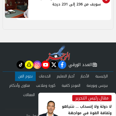
سويف من 236 إلى 231 درجة
العدد الورقي
tiktok
snapchat
instagram
youtube
twitter
facebook
newspaper
الرئيسية
الأخبار
أخبار التعليم
الخدمات
نجوم الفن
بيزنس وبورصة
الموجز كافية
كورة وملاعب
فتاوى وأحكام
صحة وجمال
عرب وعالم
حوادث ومحاكم
المقالات
مقال رئيس التحرير
inst
العدد الورقي
لا دولة ولا إنسحاب ... نتنياهو
وثقافة القوة في مواجهة
من نحن
سياسة الخصوصية
اتصل بنا