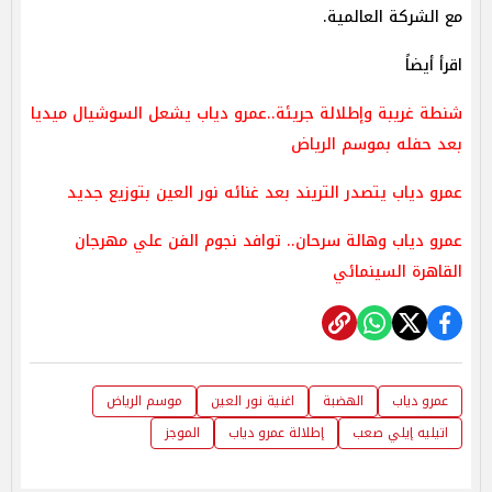
مع الشركة العالمية.
اقرأ أيضاً
شنطة غريبة وإطلالة جريئة..عمرو دياب يشعل السوشيال ميديا
بعد حفله بموسم الرياض
عمرو دياب يتصدر التريند بعد غنائه نور العين بتوزيع جديد
عمرو دياب وهالة سرحان.. توافد نجوم الفن علي مهرجان
القاهرة السينمائي
عمرو دياب
الهضبة
اغنية نور العين
موسم الرياض
اتيليه إيلي صعب
إطلالة عمرو دياب
الموجز