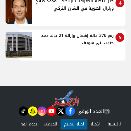
حين تتكلم الجغرافيا بالرياضة... محمد صلاح
4
وزلزال الهوية في الشارع التركي
رفع 376 حالة إشغال وإزالة 21 حالة تعد
5
جنوب بنى سويف
العدد الورقي
tiktok
snapchat
instagram
youtube
twitter
facebook
newspaper
الرئيسية
الأخبار
أخبار التعليم
الخدمات
نجوم الفن