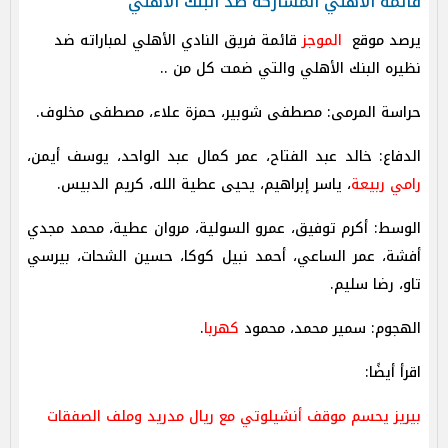
قائمة الأهلي المشاركة ضد البنك الأهلي
يرصد موقع
الموجز
قائمة فريق النادي الأهلي لمباراته ضد
نظيره البنك الأهلي والتي ضمت كل من ..
حراسة المرمى: مصطفى شوبير، حمزة علاء، مصطفى مخلوف.
الدفاع: خالد عبد الفتاح، عمر كمال عبد الواحد، يوسف أيمن،
رامي ربيعة
، ياسر إبراهيم، يحيى عطية الله، كريم الدبيس.
الوسط: أكرم توفيق، عمرو السولية، مروان عطية، محمد مجدي
أفشة، عمر الساعي، أحمد نبيل كوكا، حسين الشحات، بيرسي
تاو، رضا سليم.
الهجوم: سمير محمد، محمود
كهربا
.
اقرأ أيضًا:
بيريز يحسم موقف أنشيلوتي مع ريال مدريد وملف الصفقات