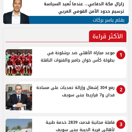
زلزال مكة الدفاعي... عندما تُعيد السياسة
ترسيم حدود الأمن القومي العربي
بقلم ياسر بركات
الأكثر قراءة
موعد مباراة الأهلي ضد برشلونة في
1
بطولة كأس خوان جامبر والقنوات الناقلة
رفع 304 إشغال وإزالة تعديات على مساحة
2
فدان و7 قراريط ببنى سويف
قافلة مجانية قدمت 2839 خدمة طبية
3
لأهالي قرية الحيبة ببنى سويف