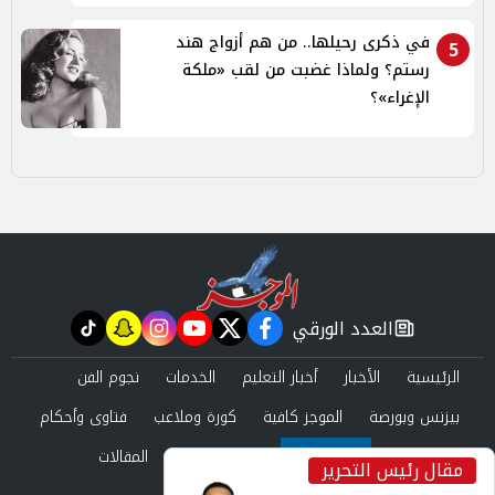
في ذكرى رحيلها.. من هم أزواج هند
5
رستم؟ ولماذا غضبت من لقب «ملكة
الإغراء»؟
العدد الورقي
tiktok
snapchat
instagram
youtube
twitter
facebook
newspaper
الرئيسية
الأخبار
أخبار التعليم
الخدمات
نجوم الفن
بيزنس وبورصة
الموجز كافية
كورة وملاعب
فتاوى وأحكام
صحة وجمال
عرب وعالم
حوادث ومحاكم
المقالات
مقال رئيس التحرير
inst