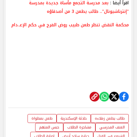
اقرأ أيضا :
بعد مدرسة التجمع مأساة جديدة بمدرسة
"إنترناشيونال".. طالب يطعن 3 من أصدقاؤه
محكمة النقض تنظر طعن طبيب روض الفرج في حكم الإعـ.دام
طالب يطعن زملاءه
حادثة الإسكندرية
طعن بمطواة
العنف المدرسي
مشاجرة الطلاب
حبس المتهم
الشروع في القتل
حيازة سلاح أبيض
إصابة الطلاب