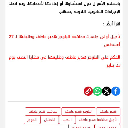
باستلام الأموال دون استثمارها أو إعادتها لأصحابها. وتم اتخاذ
الإجراءات القانونية اللازمة بحقهم.
اقرأ أيضًا :
تأجيل أولى جلسات محاكمة البلوجر هدير عاطف وطليقها لـ 27
أغسطس
الحكم على البلوجر هدير عاطف وطليقها في قضايا النصب يوم
23 يناير
هدير عاطف
البلوجر هدير عاطف
محاكمة هدير عاطف
تأجيل محاكمة هدير عاطف
النصب
الاحتيال
الموجز
موقع الموجز
جريدة الموجز