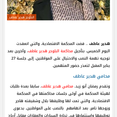
البلوجر هدير عاطف
هدير عاطف
.. قضت المحكمة الاقتصادية، والتي انعقدت
اليوم الخميس، بتأجيل
محاكمة البلوجر هدير عاطف
، وآخرين بعد
توجيه تهمة النصب والاحتيال على المواطنين، إلى جلسة 27
يناير المقبل لتعذر حضور المتهمين.
محامي هدير عاطف
وتقدم رمضان أبو زيد،
محامي هدير عاطف
، سابقا بعدة طلبات
لهيئة المحكمة في أولى جلسات محاكمتها في المحكمة
الاقتصادية، والتي تمت لها وطليقها بلال وشقيقته هاجر
وزوجها تامر، بعد اتهامهم بالنصب على المواطنين، بدعوى
توظيفها واستثمارها في تجارة السيارات والعقارات مقابل أرباح