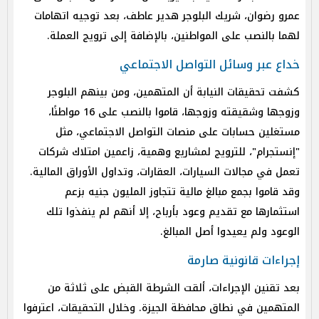
عمرو رضوان، شريك البلوجر هدير عاطف، بعد توجيه اتهامات
لهما بالنصب على المواطنين، بالإضافة إلى ترويج العملة.
خداع عبر وسائل التواصل الاجتماعي
كشفت تحقيقات النيابة أن المتهمين، ومن بينهم البلوجر
وزوجها وشقيقته وزوجها، قاموا بالنصب على 16 مواطنًا،
مستغلين حسابات على منصات التواصل الاجتماعي، مثل
"إنستجرام"، للترويج لمشاريع وهمية، زاعمين امتلاك شركات
تعمل في مجالات السيارات، العقارات، وتداول الأوراق المالية.
وقد قاموا بجمع مبالغ مالية تتجاوز المليون جنيه بزعم
استثمارها مع تقديم وعود بأرباح، إلا أنهم لم ينفذوا تلك
الوعود ولم يعيدوا أصل المبالغ.
إجراءات قانونية صارمة
بعد تقنين الإجراءات، ألقت الشرطة القبض على ثلاثة من
المتهمين في نطاق محافظة الجيزة. وخلال التحقيقات، اعترفوا