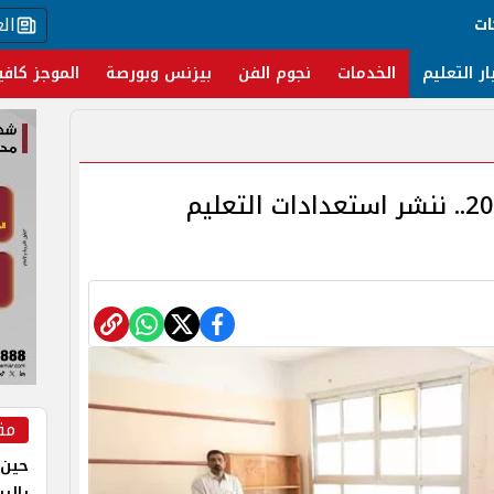
ال
ات
ار التعليم
الخدمات
نجوم الفن
بيزنس وبورصة
الموجز كافي
امتحانات الثانوية العامة 2025.. ننشر استعدادات التعليم
مق
حين 
بالر