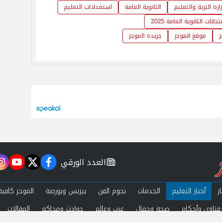
ارة التربة والتعليم
الثانوية العامة
استعدادات التعليم
انات الثانوية العامة 2025
ز
موقع الموجز
جريدة الموجز
العدد الورقي
m
utube
twitter
facebook
newspaper
ر
أخبار التعليم
الخدمات
نجوم الفن
بيزنس وبورصة
الموجز كافية
فتاوى وأحكام
صحة وجمال
عرب وعالم
حوادث ومحاكم
المقالات