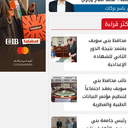
ية في الشارع التركي
 ياسر بركات
كثر قراءة
محافظ بنى سويف
يعتمد نتيجة الدور
الثاني للشهادة
الإعدادية
نائب محافظ بني
سويف يعقد اجتماعاً
لتنظيم مؤتمر النباتات
الطبية والعطرية
رئيس جامعة بني