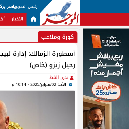
رئيس التحرير
ياسر برك
الأخبار
أخب
كورة وملاعب
أسطورة الزمالك: إدارة لبيب
رحيل زيزو (خاص)
ندى القط
الأحد 02/فبراير/2025 - 10:14 م