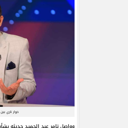
حوار ناري بين 
وواصل تامر عبد الحميد حديثه بشأن 