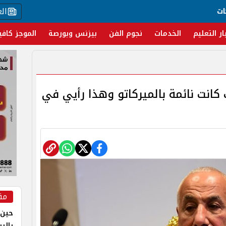
ال
ات
ار التعليم
الخدمات
نجوم الفن
بيزنس وبورصة
الموجز كافي
 كانت نائمة بالميركاتو وهذا رأيي في
مق
حين 
بالر