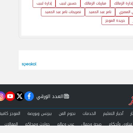
إدارة الزمالك
مباريات الزمالك
حسين لبيب
إدارة لبيب
 المصري
تامر عبد الحميد
تصريحات تامر عبد الحميد
جريدة الموجز
العدد الورقي
m
utube
twitter
facebook
newspaper
ر
أخبار التعليم
الخدمات
نجوم الفن
بيزنس وبورصة
الموجز كافية
فتاوى وأحكام
صحة وجمال
عرب وعالم
حوادث ومحاكم
المقالات