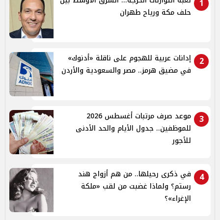
لعبة التوازنات الحرجة... الشرق الأوسط بين
1
حلف مكة ورياح طهران
إدانات عربية للهجوم على ناقلة «أدنوك»
2
في مضيق هرمز.. مصر والسعودية والأردن
موعد صرف مرتبات أغسطس 2026
3
للموظفين.. جدول الأيام والحد الأدنى
للأجور
في ذكرى رحيلها.. من هم أزواج هند
4
رستم؟ ولماذا غضبت من لقب «ملكة
الإغراء»؟