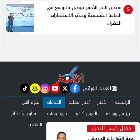
منتدى البحر الأحمر يوصي بالتوسع في
5
الطاقة الشمسية وجذب الاستثمارات
الخضراء
العدد الورقي
tiktok
snapchat
instagram
youtube
twitter
facebook
newspaper
الرئيسية
الأخبار
أخبار التعليم
الخدمات
نجوم الفن
بيزنس وبورصة
الموجز كافية
كورة وملاعب
فتاوى وأحكام
صحة وجمال
عرب وعالم
حوادث ومحاكم
المقالات
مقال رئيس التحرير
inst
العدد الورقي
لعبة التوازنات الحرجة...