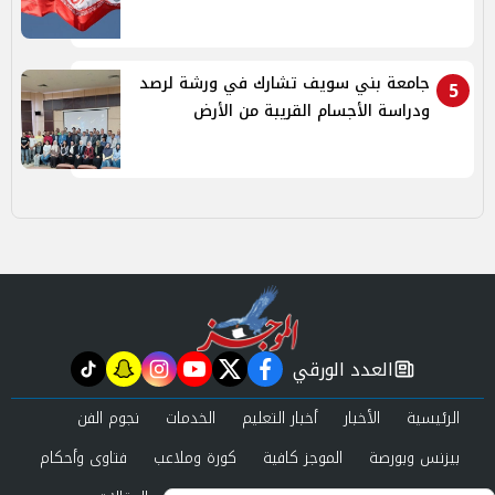
جامعة بني سويف تشارك في ورشة لرصد
5
ودراسة الأجسام القريبة من الأرض
العدد الورقي
tiktok
snapchat
instagram
youtube
twitter
facebook
newspaper
الرئيسية
الأخبار
أخبار التعليم
الخدمات
نجوم الفن
بيزنس وبورصة
الموجز كافية
كورة وملاعب
فتاوى وأحكام