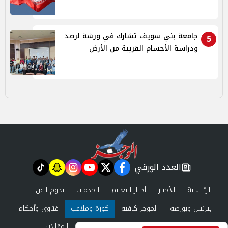
جامعة بني سويف تشارك في ورشة لرصد
5
ودراسة الأجسام القريبة من الأرض
العدد الورقي
tiktok
snapchat
instagram
youtube
twitter
facebook
newspaper
الرئيسية
الأخبار
أخبار التعليم
الخدمات
نجوم الفن
بيزنس وبورصة
الموجز كافية
كورة وملاعب
فتاوى وأحكام
صحة وجمال
عرب وعالم
حوادث ومحاكم
المقالات