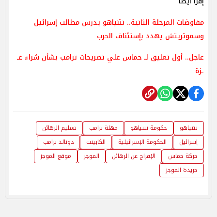
إقرأ أيضاً
مفاوضات المرحلة الثانية.. نتنياهو يدرس مطالب إسرائيل
وسموتريتش يهدد بإستئناف الحرب
عاجل.. أول تعليق لـ حماس علي تصريحات ترامب بشأن شراء غـ
ـزة
نتنياهو
حكومة نتنياهو
مهلة ترامب
تسليم الرهائن
إسرائيل
الحكومة الإسرائيلية
الكابينت
دونالد ترامب
حركة حماس
الإفراج عن الرهائن
الموجز
موقع الموجز
جريدة الموجز