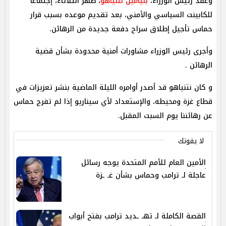
وعقد رئيس الوزراء،
بنيامين نتنياهو
، ظهر الثلاثاء، إجتماعاً
للكابينت السياسي والأمني، بعد تقديم موعده بسبب قرار
حماس تأجيل إطلاق سراح دفعة جديدة من الرهائن.
وأجرى رئيس الوزراء مشاورات أمنية محدودة بشأن قضية
الرهائن .
و كان نتنياهو قد أصدر أوامره الليلة الماضية بنشر تعزيزات في
قطاع غزة ومحيطه، والإستعداد لأي سيناريو إذا لم تفرج حماس
عن رهائننا يوم السبت المقبل.
لا يفوتك
الأمين العام للأمم المتحدة يوجه رسائل
عاجلة لـ ترامب وحماس بشأن غـ ـزة
القصة الكاملة لـ تهـ ـديد ترامب بفتح أبواب