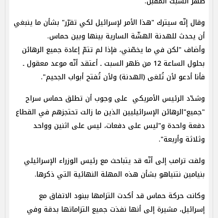
ظهر السبت المقبل.
وقال إنّه سيترك "هذا الأمر لإسرائيل لكي تقرّر" بشأن ما ينبغي
أن يحدث للهدنة الهشّة السارية بينها وبين حماس.
وأضاف "لكن في ما يخصّني، فإذا لم تتمّ إعادة جميع الرهائن
بحلول الساعة 12 من ظهر السبت ـ أعتقد أنّه موعد معقول ـ
فأنا أدعو لأن تُلغى (الهدنة) ولأن تُفتح أبواب الجحيم".
وشدّد الرئيس الأمريكي على وجوب أن تطلق حماس سراح
"جميع"الرهائن الإسرائيليين الذين ما زالت تحتجزهم في القطاع
دفعة واحدة و"ليس على دفعات، ليس على اثنين وواحد
وثلاثة وأربعة".
ولفت ترامب إلى أنّه قد يتباحث مع رئيس الوزراء الإسرائيلي
بنيامين نتنياهو بشأن هذه المهلة النهائية التي ذكرها.
وكانت حركة حماس قد أكدت التزامها ببنود الاتفاق مع
إسرائيل، مشيرة إلى أنها نفذت جميع التزاماتها بدقة وفي