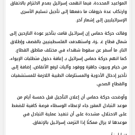
المواعيد المحددة، فيما اتهمت إسرائيل بعدم الالتزام بالاتفاق
وارتكاب عدة خروقات ما دفعها إلى تأجيل تسليم الأسرى
الإسرائيليين إلى إشعار آخر.
وقالت حركة حماس إن إسرائـيل قامت بتأخير عودة النازحين إلى
شمال قطاع غـ ـزة، واستهدفت الفلسطينيين بالقصف وإطلاق
النار، ما أسفر عن سقوط شهداء في مختلف مناطق القطاع.
كما اتهم حركة حماس إسرائيل بـ إعاقة دخول متطلبات الإيواء،
من خيام وبيوت جاهزة ووقود وآليات لرفع الأنقاض، إضافة إلى
تأخير إدخال الأدوية والمستلزمات الطبية اللازمة للمستشفيات
والقطاع الصحي.
وأوضحت حركة حماس أن إعلان التأجيل قبل خمسة أيام من
موعد التبادل المقرر جاء لإعطاء الوسطاء فرصة كافية للضغط
على الاحتلال، مشددة على أن تنفيذ عملية التبادل في
موعدها لا يزال ممكنًا إذا التزمت إسرائـيل بالإتفاق.