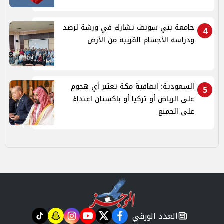
جامعة بني سويف تشارك في ورشة لرصد
4
ودراسة الأجسام القريبة من الأرض
السعودية: اتفاقية مكة تعتبر أي هجوم
5
على الرياض أو تركيا أو باكستان اعتداءً
على الجميع
العدد الورقي
tiktok
snapchat
instagram
youtube
twitter
facebook
newspaper