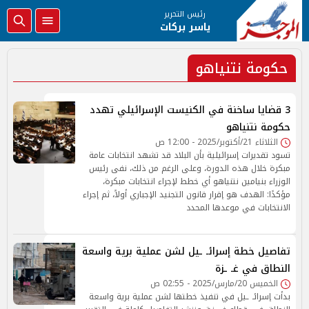
رئيس التحرير
ياسر بركات
حكومة نتنياهو
3 قضايا ساخنة في الكنيست الإسرائيلي تهدد
حكومة نتنياهو
الثلاثاء 21/أكتوبر/2025 - 12:00 ص
تسود تقديرات إسرائيلية بأن البلاد قد تشهد انتخابات عامة
مبكرة خلال هذه الدورة، وعلى الرغم من ذلك، نفى رئيس
الوزراء بنيامين نتنياهو أي خطط لإجراء انتخابات مبكرة،
مؤكدًا: الهدف هو إقرار قانون التجنيد الإجباري أولاً، ثم إجراء
الانتخابات في موعدها المحدد
تفاصيل خطة إسرائـ ـيل لشن عملية برية واسعة
النطاق في غـ ـزة
الخميس 20/مارس/2025 - 02:55 ص
بدأت إسرائـ ـيل في تنفيذ خطتها لشن عملية برية واسعة