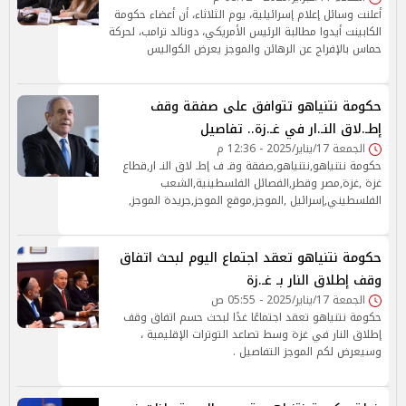
أعلنت وسائل إعلام إسرائيلية، يوم الثلاثاء، أن أعضاء حكومة
الكابينت أيدوا مطالبة الرئيس الأمريكي، دونالد ترامب، لحركة
حماس بالإفراج عن الرهائن والموجز يعرض الكواليس
حكومة نتنياهو تتوافق على صفقة وقف
إطـ.لاق النـ.ار في غـ.زة.. تفاصيل
الجمعة 17/يناير/2025 - 12:36 م
حكومة نتنياهو,نتنياهو,صفقة وقـ ف إطـ لاق النـ ار,قطاع
غزة ,غزة,مصر وقطر,الفصائل الفلسطينية,الشعب
الفلسطيني,إسرائيل ,الموجز,موقع الموجز,جريدة الموجز,
حكومة نتنياهو تعقد اجتماع اليوم لبحث اتفاق
وقف إطلاق النار بـ غـ.زة
الجمعة 17/يناير/2025 - 05:55 ص
حكومة نتنياهو تعقد اجتماعًا غدًا لبحث حسم اتفاق وقف
إطلاق النار في غزة وسط تصاعد التوترات الإقليمية ،
وسيعرض لكم الموجز التفاصيل .