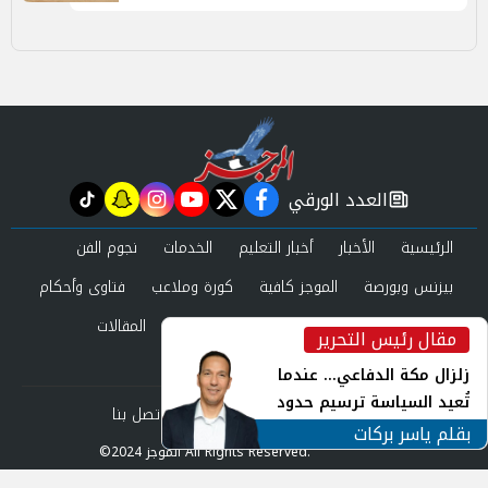
العدد الورقي
tiktok
snapchat
instagram
youtube
twitter
facebook
newspaper
الرئيسية
الأخبار
أخبار التعليم
الخدمات
نجوم الفن
بيزنس وبورصة
الموجز كافية
كورة وملاعب
فتاوى وأحكام
صحة وجمال
عرب وعالم
حوادث ومحاكم
المقالات
مقال رئيس التحرير
inst
العدد الورقي
زلزال مكة الدفاعي... عندما
تُعيد السياسة ترسيم حدود
من نحن
سياسة الخصوصية
اتصل بنا
الأمن القومي العربي
بقلم ياسر بركات
©2024 الموجز All Rights Reserved.
Powered by