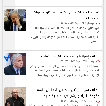
تصاعد التوترات داخل حكومة نتنياهو ودعوات
لسحب الثقة
الأربعاء 17/يناير/2024 - 10:06 م
في تطورات جديدة داخل الساحة السياسية الإسرائيلية
كشفت وسائل إعلام تابعة للكيان المحتل أن حزب العمل
يعتزم تقديم مقترح لسحب الثقة من حكومة رئيس الوزراء
بنيامين …
انقلاب إسرائيلي ضد «نتنياهو» .. تفاصيل
الإثنين 08/يناير/2024 - 05:47 م
بانتقادات لاذعة وعبارات شديدة في الوصف بالفشل وعدم
القدرة على استكمال قيادة البلاد انتقد زعيم المعارضة
الإسرائيلية يائير لابيد اليوم الاثنين رئيس الوزراء بنيا…
انقلاب فى اسرائيل .. جيش الاحتلال يتهم
حكومة نتنياهو بشن حرب داخلية عليه
الجمعة 05/يناير/2024 - 10:45 م
ذكرت هيئة البث الإسرائيلية في تقرير لها نقلا عن وزراء كبار