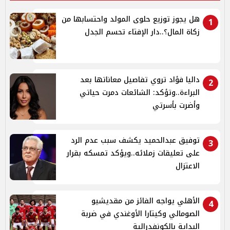
هل يجوز توزيع حلوى المولد واحتسابها من
1
زكاة المال؟..دار الإفتاء تحسم الجدل
داليا فؤاد تروي تفاصيل معاناتها بعد
2
البراءة..وتؤكد: الشائعات دمرت حياتي
وأضرت بأسرتي
توفيق عبدالحميد يكشف سبب عدم الرد
3
على تعليقات زملائه..ويؤكد تمسكه بقرار
الاعتزال
الأهلي يواجه الفائز من مقديشيو
4
الصومالي وكيتارا الأوغندي في ضربة
البداية بالكونفدرالية