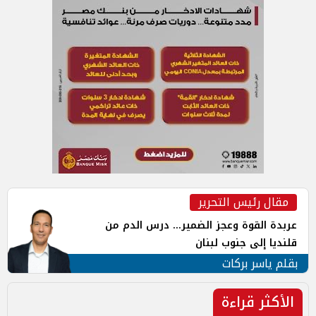
مقال رئيس التحرير
عربدة القوة وعجز الضمير... درس الدم من
قلنديا إلى جنوب لبنان
بقلم ياسر بركات
الأكثر قراءة