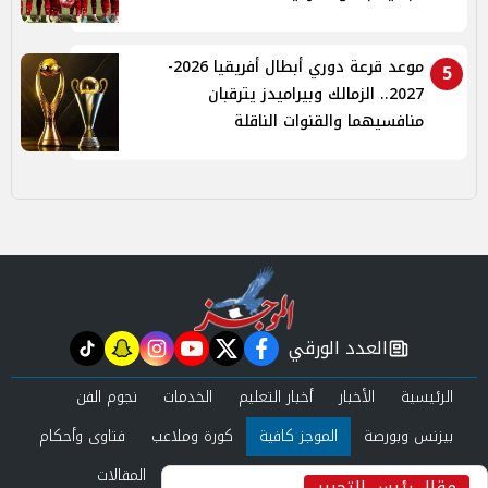
موعد قرعة دوري أبطال أفريقيا 2026-
5
2027.. الزمالك وبيراميدز يترقبان
منافسيهما والقنوات الناقلة
العدد الورقي
tiktok
snapchat
instagram
youtube
twitter
facebook
newspaper
الرئيسية
الأخبار
أخبار التعليم
الخدمات
نجوم الفن
بيزنس وبورصة
الموجز كافية
كورة وملاعب
فتاوى وأحكام
صحة وجمال
عرب وعالم
حوادث ومحاكم
المقالات
مقال رئيس التحرير