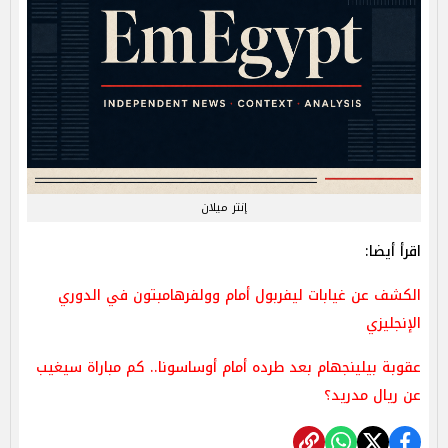
إنتر ميلان
اقرأ أيضا:
الكشف عن غيابات ليفربول أمام وولفرهامبتون في الدوري
الإنجليزي
عقوبة بيلينجهام بعد طرده أمام أوساسونا.. كم مباراة سيغيب
عن ريال مدريد؟