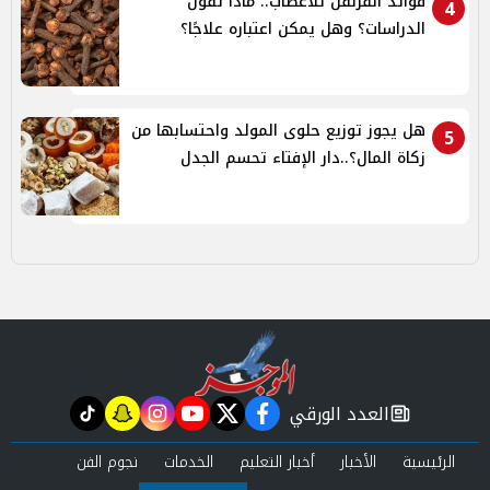
فوائد القرنفل للأعصاب.. ماذا تقول
4
الدراسات؟ وهل يمكن اعتباره علاجًا؟
هل يجوز توزيع حلوى المولد واحتسابها من
5
زكاة المال؟..دار الإفتاء تحسم الجدل
العدد الورقي
tiktok
snapchat
instagram
youtube
twitter
facebook
newspaper
الرئيسية
الأخبار
أخبار التعليم
الخدمات
نجوم الفن