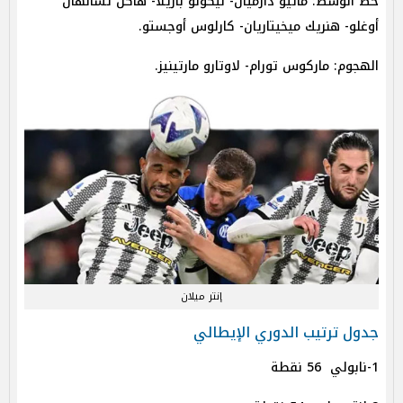
خط الوسط: ماتيو دارميان- نيكولو باريلا- هاكن تشالهان
أوغلو- هنريك ميخيتاريان- كارلوس أوجستو.
الهجوم: ماركوس تورام- لاوتارو مارتينيز.
إنتر ميلان
جدول ترتيب الدوري الإيطالي
1-نابولي 56 نقطة