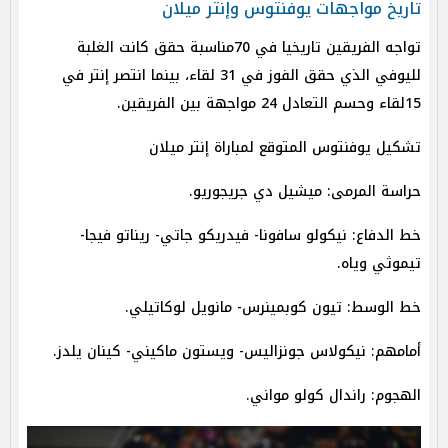
تاريخ مواجهات يوفنتوس وإنتر ميلان
تواجه الفريقين تاريخيا في 70مناسبة حقق كانت الغلبة
لليوفي الذي حقق الفوز في 31 لقاء، بينما انتصر إنتر في
15لقاء وحسم التعادل 24 مواجهة بين الفريقين.
تشكيل يوفنتوس المتوقع لمباراة إنتر ميلان
حراسة المرمى: ميشيل دي جريجوريو.
خط الدفاع: نيكولو سافونا- فيدريكو جاتي- ريناتو فيجا-
تيموثي وياه.
خط الوسط: تيون كوبمينرس- مانويل لوكاتيلي.
أمامهم: نيكولاس جونزاليس- ويستون ماكيني- كينان يلدز.
الهجوم: راندال كولو مواني.