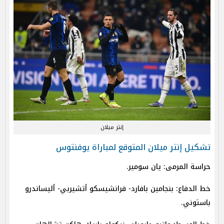
إنتر ميلان
تشكيل إنتر ميلان المتوقع لمباراة يوفنتوس
حراسة المرمى: يان سومير.
خط الدفاع: بنجامين بافارد- فرانشيسكو أتشيربي- أليساندرو
باستوني.