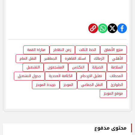
مترو الأنفاق
الخط الثالث
زمن التقاطر
مباراة القمة
الأهلي
الزمالك
استاد القاهرة
الجماهير
النقل العام
السلامة
الصيانة
التكدس
المشجعون
التشغيل
المحطات
تقليل الازدحام
الكثافة العددية
جدول التشغيل
الطوارئ
النقل الجماعي
الموجز
جريدة الموجز
موقع الموجز
محتوى مدفوع