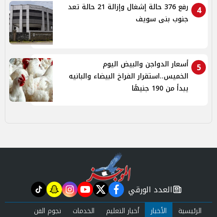
رفع 376 حالة إشغال وإزالة 21 حالة تعد
4
جنوب بنى سويف
أسعار الدواجن والبيض اليوم
5
الخميس..استقرار الفراخ البيضاء والبانيه
يبدأ من 190 جنيهًا
العدد الورقي
tiktok
snapchat
instagram
youtube
twitter
facebook
newspaper
الرئيسية
الأخبار
أخبار التعليم
الخدمات
نجوم الفن