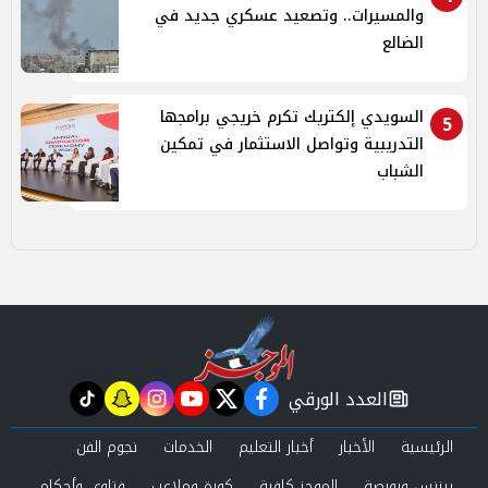
والمسيرات.. وتصعيد عسكري جديد في
الضالع
السويدي إلكتريك تكرم خريجي برامجها
5
التدريبية وتواصل الاستثمار في تمكين
الشباب
العدد الورقي
tiktok
snapchat
instagram
youtube
twitter
facebook
newspaper
الرئيسية
الأخبار
أخبار التعليم
الخدمات
نجوم الفن
بيزنس وبورصة
الموجز كافية
كورة وملاعب
فتاوى وأحكام