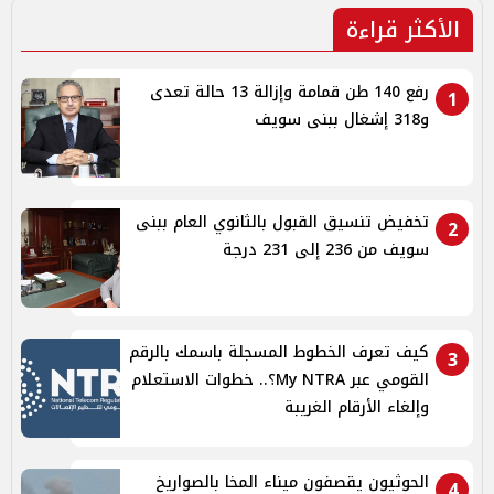
الأكثر قراءة
رفع 140 طن قمامة وإزالة 13 حالة تعدى
1
و318 إشغال ببنى سويف
تخفيض تنسيق القبول بالثانوي العام ببنى
2
سويف من 236 إلى 231 درجة
كيف تعرف الخطوط المسجلة باسمك بالرقم
3
القومي عبر My NTRA؟.. خطوات الاستعلام
وإلغاء الأرقام الغريبة
الحوثيون يقصفون ميناء المخا بالصواريخ
4