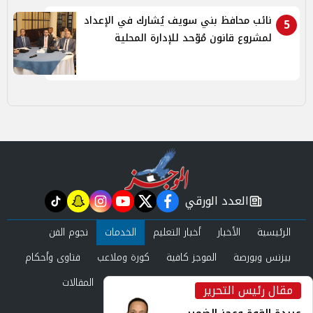
نائب محافظ بني سويف يُشارك في الإعداد
5
لمشروع قانون مُوّحد للإدارة المحلية
العدد الورقي
tiktok
snapchat
instagram
youtube
twitter
facebook
newspaper
الرئيسية
الأخبار
أخبار التعليم
الخدمات
نجوم الفن
بيزنس وبورصة
الموجز كافية
كورة وملاعب
فتاوى وأحكام
صحة وجمال
عرب وعالم
حوادث ومحاكم
المقالات
مقال رئيس التحرير
inst
العدد الورقي