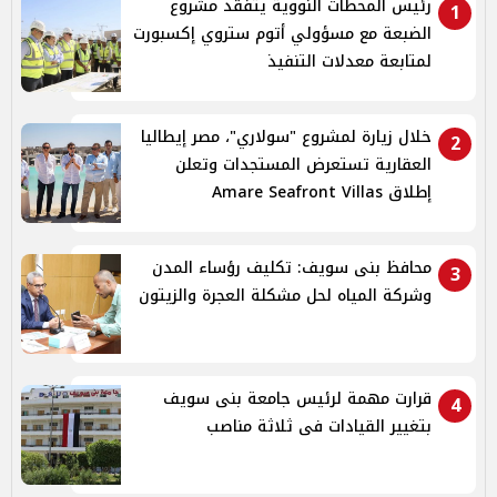
رئيس المحطات النووية يتفقد مشروع
1
الضبعة مع مسؤولي أتوم ستروي إكسبورت
لمتابعة معدلات التنفيذ
خلال زيارة لمشروع "سولاري"، مصر إيطاليا
2
العقارية تستعرض المستجدات وتعلن
إطلاق Amare Seafront Villas
محافظ بنى سويف: تكليف رؤساء المدن
3
وشركة المياه لحل مشكلة العجرة والزيتون
قرارت مهمة لرئيس جامعة بنى سويف
4
بتغيير القيادات فى ثلاثة مناصب