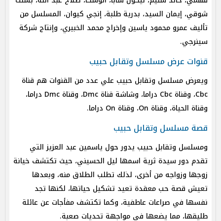
فهمي، خالد سليم، نيكول سابا، أنوشكا، صلاح عبد الله، بسنت
شوقي، إيمان السيد، بدرية طلبة، إنجي كيوان، المسلسل من
تأليف عمرو محمود ياسين وإخراج محمد الخبيري، وإنتاج شركة
سينرجي.
قنوات عرض مسلسل وتقابل حبيب
ويعرض مسلسل وتقابل حبيب علي عدد من القنوات هم قناة
Cbc، وقناة Cbc دراما، وشاشة قناة Dmc، وقناة Dmc دراما،
وقناة الحياة، وقناة On، وقناة On دراما.
قصة مسلسل وتقابل حبيب
ومسلسل وتقابل حبيب يدور حول ياسمين عبد العزيز التي
تقدم دور سيدة ثرية اسمها ليل الحسيني، حيث تكتشف خيانة
زوجها وزواجه من أخرى، لذلك تطلب الطلاق منه، وبعدها
تعيش قصة حب معقدة تعيد تشكيل حياتها، لكنها تجد
نفسها في صراعات عاطفية، وكما تكتشف مفأجات عن عائلة
طليقها، مما يضعها في مواجهة تحديات صعبة.