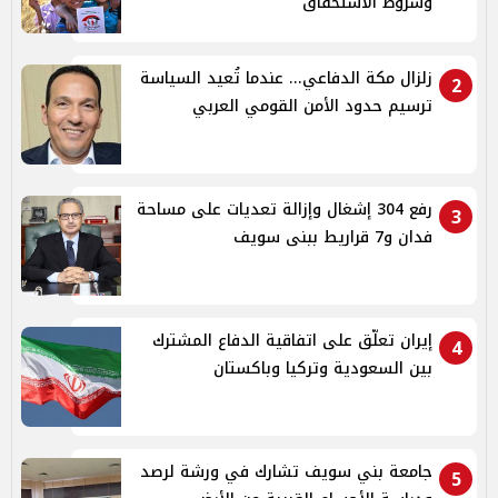
وشروط الاستحقاق
زلزال مكة الدفاعي... عندما تُعيد السياسة
2
ترسيم حدود الأمن القومي العربي
رفع 304 إشغال وإزالة تعديات على مساحة
3
فدان و7 قراريط ببنى سويف
إيران تعلّق على اتفاقية الدفاع المشترك
4
بين السعودية وتركيا وباكستان
جامعة بني سويف تشارك في ورشة لرصد
5