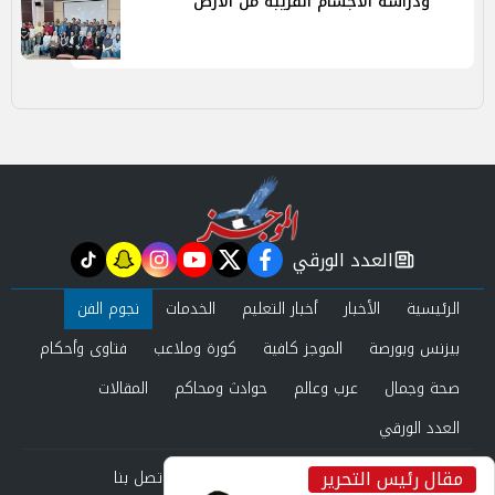
ودراسة الأجسام القريبة من الأرض
العدد الورقي
tiktok
snapchat
instagram
youtube
twitter
facebook
newspaper
الرئيسية
الأخبار
أخبار التعليم
الخدمات
نجوم الفن
بيزنس وبورصة
الموجز كافية
كورة وملاعب
فتاوى وأحكام
صحة وجمال
عرب وعالم
حوادث ومحاكم
المقالات
العدد الورقي
مقال رئيس التحرير
من نحن
سياسة الخصوصية
اتصل بنا
inst